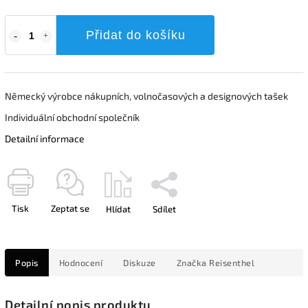
Přidat do košíku
Německý výrobce nákupních, volnočasových a designových tašek
Individuální obchodní společník
Detailní informace
Tisk
Zeptat se
Hlídat
Sdílet
Popis
Hodnocení
Diskuze
Značka
Reisenthel
Detailní popis produktu