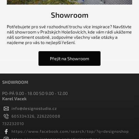
Showroom
Potřebujete pro své rozhodnutí trochu více inspirace? Navštivte
náš showroom v Pražských Holešovicích, kde vám rádi ukážeme
náš sortiment osobně, zodpovíme všechny vaše otázky a
najdeme pro vás to nejlepší řešení.
Přejít na Showroom
SHOWROOM
PO-PÁ 9.00 - 18.00 SO 9.00 - 12.00
Karel Vacek
info
@
designostudio.cz
605334326, 226220008
732232010
https://www.facebook.com/search/top/?q=designoshop
https://www.instagram.com/designoshop/