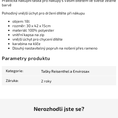
Praktická nákupní taška pro nákupy s Vaším dítětem ve světle zelené
barvě
Pohodlný vnější úchyt pro držení dítěte při nákupu
objem: 18l
rozměr: 30 x 42 x 15cm
materiál: 100% polyester
vnitřní kapsa na zip
vnější úchyt pro chycení dítěte
karabina na klíče
Dlouhý nastavitelný popruh na nošení přes rameno
Parametry produktu
Kategorie
:
Tašky Reisenthel a Envirosax
Záruka
:
2 roky
Nerozhodli jste se?