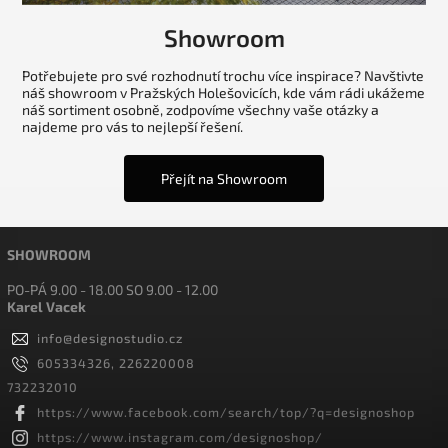
Showroom
Potřebujete pro své rozhodnutí trochu více inspirace? Navštivte
náš showroom v Pražských Holešovicích, kde vám rádi ukážeme
náš sortiment osobně, zodpovíme všechny vaše otázky a
najdeme pro vás to nejlepší řešení.
Přejít na Showroom
SHOWROOM
PO-PÁ 9.00 - 18.00 SO 9.00 - 12.00
Karel Vacek
info
@
designostudio.cz
605334326, 226220008
732232010
https://www.facebook.com/search/top/?q=designoshop
https://www.instagram.com/designoshop/