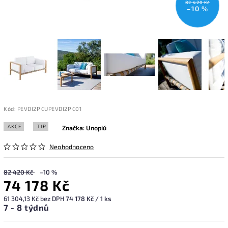
82 420 Kč
–10 %
Kód:
PEVDI2P CUPEVDI2P C01
AKCE
TIP
Značka:
Unopiú
Neohodnoceno
82 420 Kč
–10 %
74 178 Kč
61 304,13 Kč bez DPH
74 178 Kč / 1 ks
7 - 8 týdnů