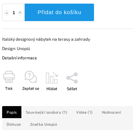
Přidat do košíku
Italský designový nábytek na terasy a zahrady
Design: Unopiú
Detailní informace
Tisk
Zeptat se
Hlídat
Sdílet
Popis
Související soubory (1)
Videa (1)
Hodnocení
Diskuze
Značka
Unopiú