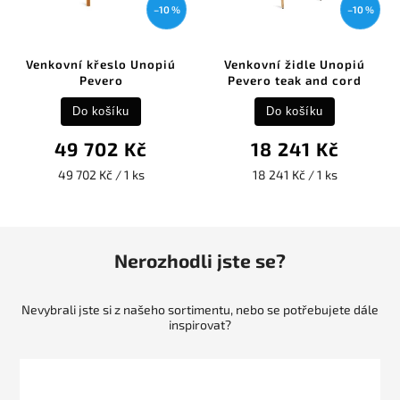
–10 %
–10 %
Venkovní křeslo Unopiú
Venkovní židle Unopiú
Pevero
Pevero teak and cord
Do košíku
Do košíku
49 702 Kč
18 241 Kč
49 702 Kč / 1 ks
18 241 Kč / 1 ks
Nerozhodli jste se?
Nevybrali jste si z našeho sortimentu, nebo se potřebujete dále
inspirovat?