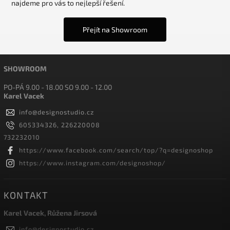
najdeme pro vás to nejlepší řešení.
Přejít na Showroom
SHOWROOM
PO-PÁ 9.00 - 18.00 SO 9.00 - 12.00
Karel Vacek
info
@
designostudio.cz
605334326, 226220008
732232010
https://www.facebook.com/search/top/?q=designoshop
https://www.instagram.com/designoshop/
KONTAKT
Karel Vacek, Růžena Jirsová
info
@
designostudio.cz