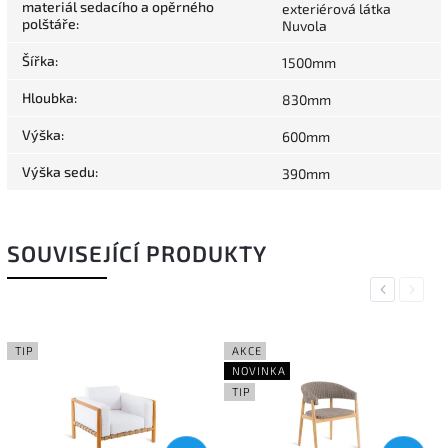
materiál sedacího a opěrného
exteriérová látka
polštáře
:
Nuvola
Šířka
:
1500mm
Hloubka
:
830mm
Výška
:
600mm
Výška sedu
:
390mm
SOUVISEJÍCÍ PRODUKTY
Previous
Next
TIP
AKCE
NOVINKA
TIP