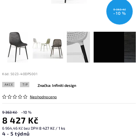
9 363 Kč
–10 %
Kód:
5023-4ODPS001
AKCE
TIP
Značka:
Infiniti design
Neohodnoceno
9 363 Kč
–10 %
8 427 Kč
6 964,46 Kč bez DPH
8 427 Kč / 1 ks
4 - 5 týdnů