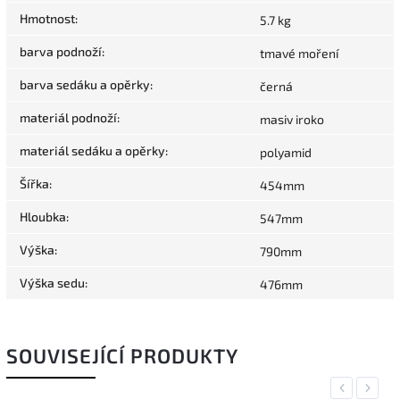
Hmotnost
:
5.7 kg
barva podnoží
:
tmavé moření
barva sedáku a opěrky
:
černá
materiál podnoží
:
masiv iroko
materiál sedáku a opěrky
:
polyamid
Šířka
:
454mm
Hloubka
:
547mm
Výška
:
790mm
Výška sedu
:
476mm
SOUVISEJÍCÍ PRODUKTY
Previous
Next