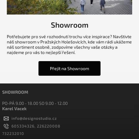
Showroom
Potřebujete pro své rozhodnutí trochu více inspirace? Navštivte
náš showroom v Pražských Holešovicích, kde vám rádi ukážeme
náš sortiment osobně, zodpovíme všechny vaše otázky a
najdeme pro vás to nejlepší řešení.
Přejít na Showroom
SHOWROOM
PO-PÁ 9.00 - 18.00 SO 9.00 - 12.00
Karel Vacek
info
@
designostudio.cz
605334326, 226220008
732232010