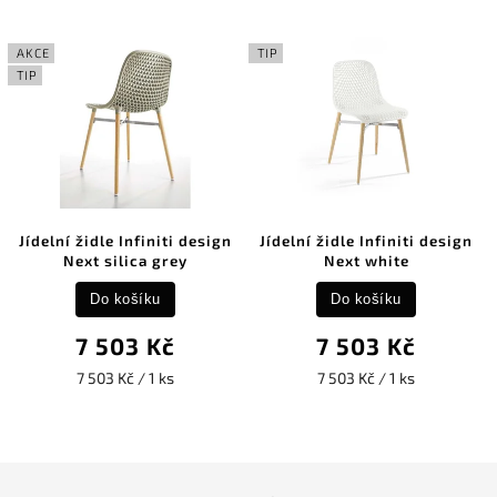
TIP
AKCE
TIP
Jídelní židle Infiniti design
Venkovní jídelní židle
Next white
Infiniti design Next silica
grey
Do košíku
Do košíku
7 503 Kč
9 363 Kč
7 503 Kč / 1 ks
9 363 Kč / 1 ks