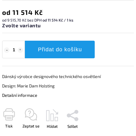
od
11 514 Kč
od
9 515,70 Kč
bez DPH
od 11 514 Kč / 1 ks
Zvolte variantu
Přidat do košíku
Dánský výrobce designového technického osvětlení
Design:
Marie Dam Holsting
Detailní informace
Tisk
Zeptat se
Hlídat
Sdílet