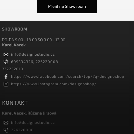
Přejít na Showroom
SHOWROOM
PO-PÁ 9.00 - 18.00 SO 9.00 - 12.00
Karel Vacek
info
@
designostudio.cz
605334326, 226220008
732232010
https://www.facebook.com/search/top/?q=designoshop
https://www.instagram.com/designoshop/
KONTAKT
Karel Vacek, Růžena Jirsová
info
@
designostudio.cz
226220008