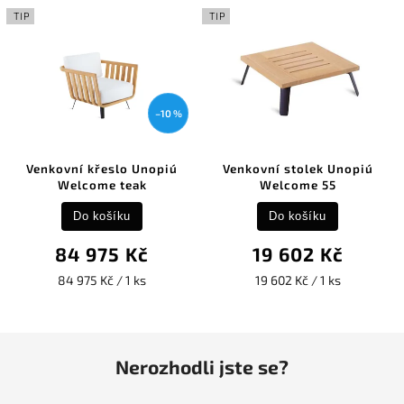
TIP
TIP
–10 %
Venkovní křeslo Unopiú
Venkovní stolek Unopiú
Welcome teak
Welcome 55
Do košíku
Do košíku
84 975 Kč
19 602 Kč
84 975 Kč / 1 ks
19 602 Kč / 1 ks
Nerozhodli jste se?