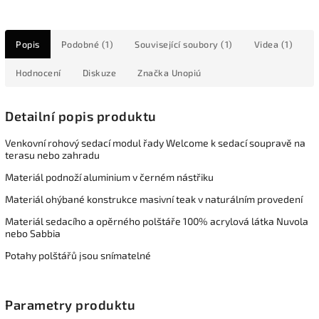
Popis
Podobné (1)
Související soubory (1)
Videa (1)
Hodnocení
Diskuze
Značka
Unopiú
Detailní popis produktu
Venkovní rohový sedací modul řady Welcome k sedací soupravě na
terasu nebo zahradu
Materiál podnoží aluminium v černém nástřiku
Materiál ohýbané konstrukce masivní teak v naturálním provedení
Materiál sedacího a opěrného polštáře 100% acrylová látka Nuvola
nebo Sabbia
Potahy polštářů jsou snímatelné
Parametry produktu