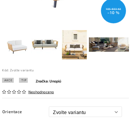
105 833 Kč
–10 %
Kód:
Zvolte variantu
AKCE
TIP
Značka:
Unopiú
Neohodnoceno
Orientace