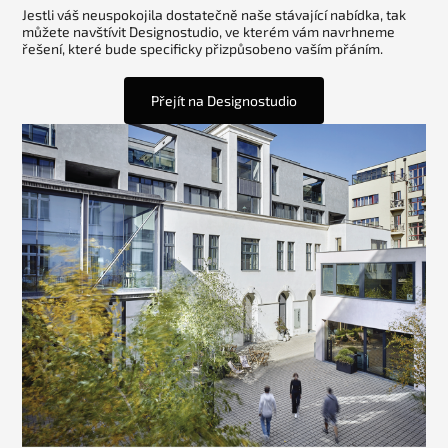
Jestli váš neuspokojila dostatečně naše stávající nabídka, tak
můžete navštívit Designostudio, ve kterém vám navrhneme
řešení, které bude specificky přizpůsobeno vaším přáním.
Přejít na Designostudio