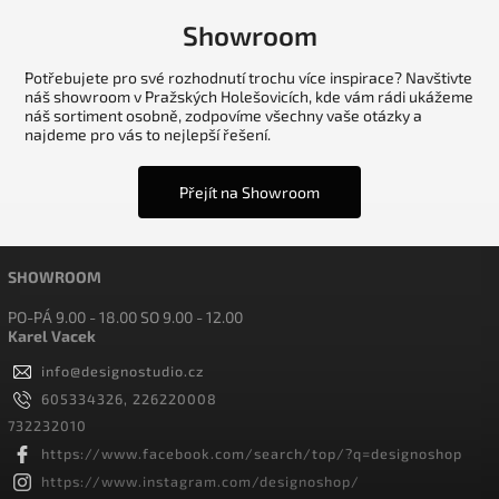
Showroom
Potřebujete pro své rozhodnutí trochu více inspirace? Navštivte
náš showroom v Pražských Holešovicích, kde vám rádi ukážeme
náš sortiment osobně, zodpovíme všechny vaše otázky a
najdeme pro vás to nejlepší řešení.
Přejít na Showroom
SHOWROOM
PO-PÁ 9.00 - 18.00 SO 9.00 - 12.00
Karel Vacek
info
@
designostudio.cz
605334326, 226220008
732232010
https://www.facebook.com/search/top/?q=designoshop
https://www.instagram.com/designoshop/