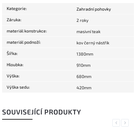
Kategorie
:
Zahradní pohovky
Záruka
:
2 roky
materiál konstrukce
:
masivní teak
materiál podnoží
:
kov černý nástřik
Šířka
:
1380mm
Hloubka
:
910mm
Výška
:
680mm
Výška sedu
:
420mm
SOUVISEJÍCÍ PRODUKTY
Previous
Next