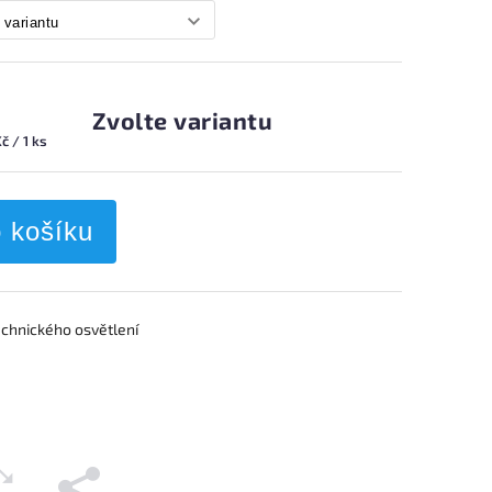
Zvolte variantu
č / 1 ks
o košíku
chnického osvětlení