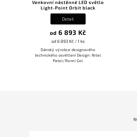
Venkovní nástěnné LED světlo
Light-Point Orbit black
Detail
6 893 Kč
od
od 6 893 Kč / 1 ks
Dánský výrobce designového
technického osvětlení Design: Nital
Patel/Ronni Gol
N