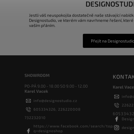
DESIGNOSTUD
Jestli váš neuspokojila dostatečně naše stávající nabídk
Designostudio, ve kterém vám navrhneme řešení, které
vaším přáním.
Přejít na Designostudi
SHOWROOM
KONTA
PO-PÁ 9.00 - 18.00 SO 9.00 - 12.00
Karel Vace
Karel Vacek
info
@
info
@
designostudio.cz
2262
605334326, 226220008
60533432
732232010
Desig
https://www.facebook.com/search/top/?
desig
q=designoshop