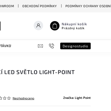
OWROOM
OBCHODNÍ PODMÍNKY
PODMÍNKY OCHRANY OSOBNÍ
Nákupní košík
Prázdný košík
PTÁVKOVÝ FORMULÁŘ
B2B
SHOWROOM
DESIGNO ST
Designostudio
Í LED SVĚTLO LIGHT-POINT
Značka:
Light-Point
Neohodnoceno