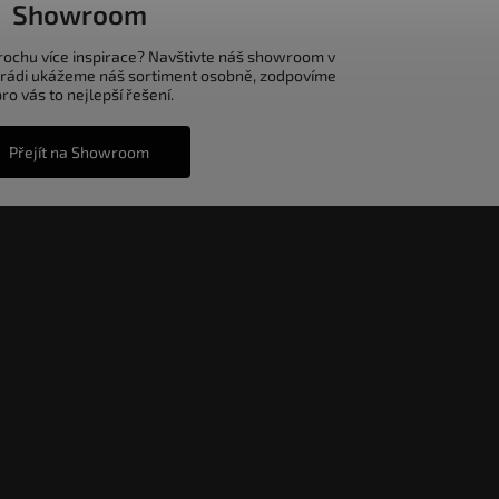
Showroom
trochu více inspirace? Navštivte náš showroom v
 rádi ukážeme náš sortiment osobně, zodpovíme
o vás to nejlepší řešení.
Přejít na Showroom