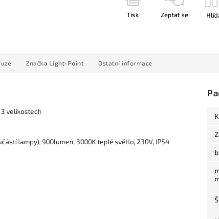
Tisk
Zeptat se
Hlíd
kuze
Značka
Light-Point
Ostatní informace
Pa
 3 velikostech
K
Z
částí lampy), 900lumen, 3000K teplé světlo, 230V, IP54
b
m
m
Š