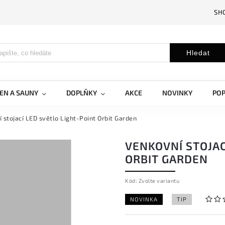
SH
Hledat
EN A SAUNY
DOPLŇKY
AKCE
NOVINKY
PO
 stojací LED světlo Light-Point Orbit Garden
VENKOVNÍ STOJAC
ORBIT GARDEN
Kód:
Zvolte variantu
NOVINKA
TIP