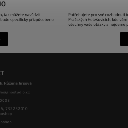
IO
a, tak můžete navštívit
Potřebujete pro své rozhodnutí 
 bude specificky přizpůsobeno
Pražských Holešovicích, kde vám
všechny vaše otázky a najdeme pr
o
KT
k, Růžena Jirsová
designostudio.cz
20008
6, 732232010
noshop
noshop