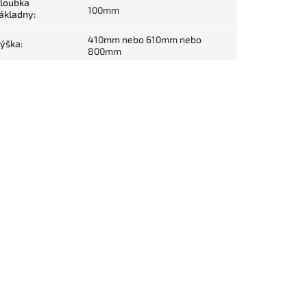
loubka
100mm
ákladny
:
410mm nebo 610mm nebo
ýška
:
800mm