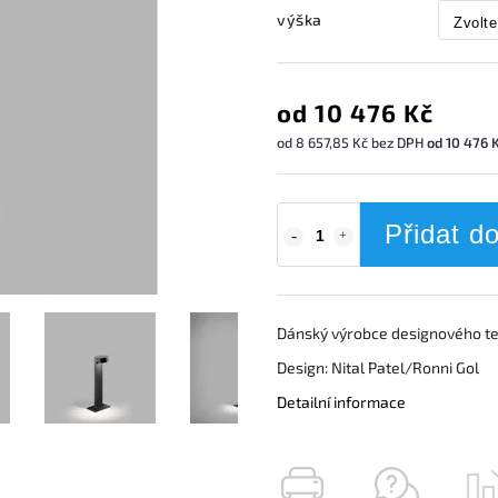
výška
od
10 476 Kč
od
8 657,85 Kč
bez DPH
od 10 476 K
Přidat d
Dánský výrobce designového te
Design: Nital Patel/Ronni Gol
Detailní informace