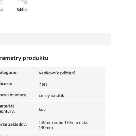
at
Sdílet
rametry produktu
ategorie
:
Venkovní osvětlení
áruka
:
7 let
arva montury
:
černý nástřik
ateriál
kov
ontury
:
150mm nebo 170mm nebo
ířka základny
:
190mm