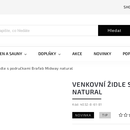
SH
Hledat
EN A SAUNY
DOPLŇKY
AKCE
NOVINKY
PO
idle s područkami Brafab Midway natural
VENKOVNÍ ŽIDLE
NATURAL
Kód:
4032-8-61-81
NOVINKA
TIP