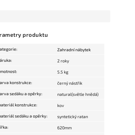
rametry produktu
ategorie
:
Zahradní nábytek
áruka
:
2 roky
motnost
:
5.5 kg
arva konstrukce
:
černý nástřik
arva sedáku a opěrky
:
natural(světle hnědá)
ateriál konstrukce
:
kov
ateriál sedáku a opěrky
:
syntetický ratan
ířka
:
620mm