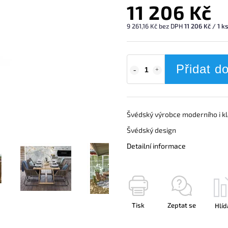
11 206 Kč
9 261,16 Kč bez DPH
11 206 Kč / 1 k
Přidat d
Švédský výrobce moderního i k
Švédský design
Detailní informace
Tisk
Zeptat se
Hlíd