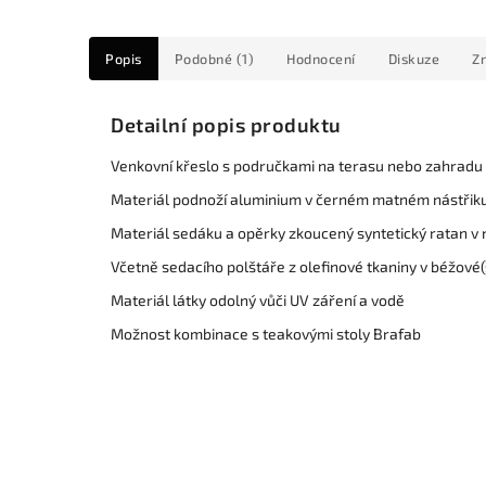
Popis
Podobné (1)
Hodnocení
Diskuze
Z
Detailní popis produktu
Venkovní křeslo s područkami na terasu nebo zahradu
Materiál podnoží aluminium v černém matném nástřik
Materiál sedáku a opěrky zkoucený syntetický ratan v
Včetně sedacího polštáře z olefinové tkaniny v béžové
Materiál látky odolný vůči UV záření a vodě
Možnost kombinace s teakovými stoly Brafab