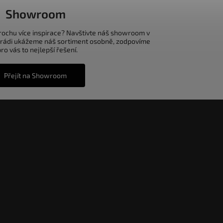
Showroom
trochu více inspirace? Navštivte náš showroom v
 rádi ukážeme náš sortiment osobně, zodpovíme
o vás to nejlepší řešení.
Přejít na Showroom