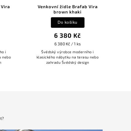
Vira
Venkovní židle Brafab Vira
brown khaki
Do košíku
6 380 Kč
6 380 Kč / 1 ks
o i
Švédský výrobce moderního i
u nebo
klasického nábytku na terasu nebo
zahradu Švédský design
t?