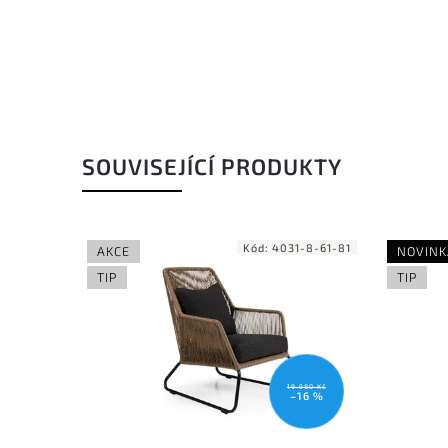
SOUVISEJÍCÍ PRODUKTY
8-21-02
Kód:
4031-8-61-81
AKCE
NOVINK
TIP
TIP
80 Kč
19 980 Kč
6 %
–16 %