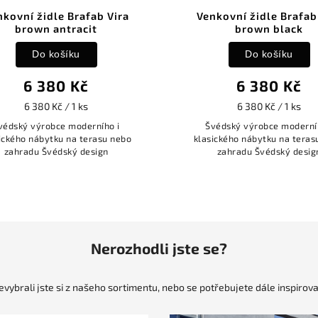
kovní židle Brafab Vira
Venkovní židle Brafab 
brown antracit
brown black
Do košíku
Do košíku
6 380 Kč
6 380 Kč
6 380 Kč / 1 ks
6 380 Kč / 1 ks
édský výrobce moderního i
Švédský výrobce moderníh
ckého nábytku na terasu nebo
klasického nábytku na teras
zahradu Švédský design
zahradu Švédský design
Nerozhodli jste se?
evybrali jste si z našeho sortimentu, nebo se potřebujete dále inspirova