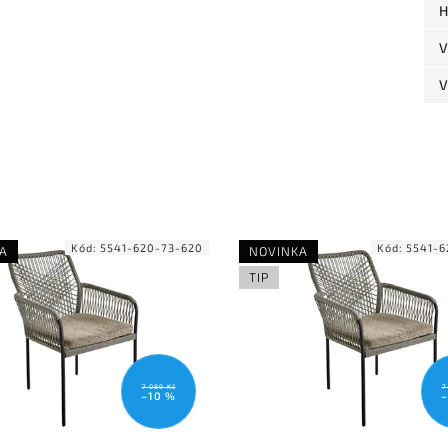
H
V
V
Kód:
5541-620-73-620
Kód:
5541-6
A
NOVINKA
TIP
7 089 Kč
7 
–10 %
–