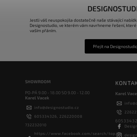
DESIGNOSTUD
Jestli váš neuspokojila dostatečně naše stávající nabídk
Designostudio, ve kterém vám navrhneme řešení, které
vaším přáním.
Přejít na Designostudi
SHOWROOM
KONTA
PO-PÁ 9.00 - 18.00 SO 9.00 - 12.00
Karel Vace
Karel Vacek
info
@
info
@
designostudio.cz
2262
605334326, 226220008
60533432
732232010
Desig
https://www.facebook.com/search/top/?
desig