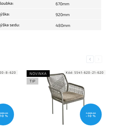
loubka
:
670mm
ýška
:
920mm
ýška sedu
:
480mm
Previous
Next
20-8-620
Kód:
5541-620-21-620
NOVINKA
TIP
089 Kč
7 089 Kč
10 %
–10 %