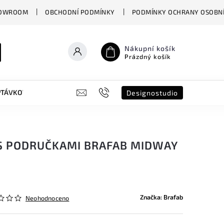
OWROOM
OBCHODNÍ PODMÍNKY
PODMÍNKY OCHRANY OSOBNÍ
Nákupní košík
Prázdný košík
PTÁVKOVÝ FORMULÁŘ
B2B
SHOWROOM
DESIGNO ST
Designostudio
 S PODRUČKAMI BRAFAB MIDWAY
Značka:
Brafab
Neohodnoceno