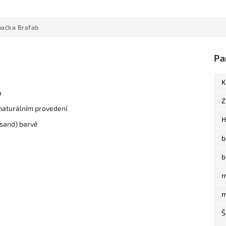
načka
Brafab
Pa
K
u
Z
 naturálním provedení
H
(sand) barvě
b
b
m
m
Š