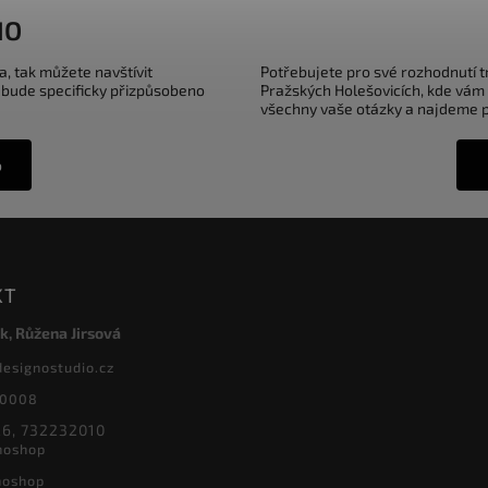
IO
a, tak můžete navštívit
Potřebujete pro své rozhodnutí 
 bude specificky přizpůsobeno
Pražských Holešovicích, kde vám
všechny vaše otázky a najdeme pr
o
KT
k, Růžena Jirsová
designostudio.cz
20008
6, 732232010
noshop
noshop