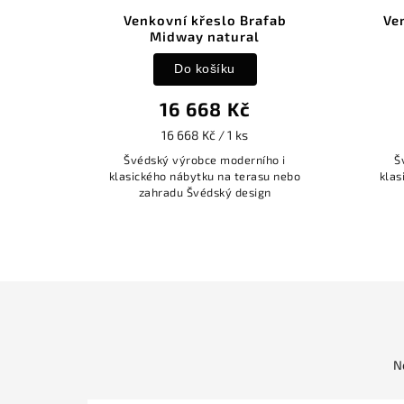
ab
Venkovní křeslo Brafab
Ven
Midway natural
Do košíku
16 668 Kč
16 668 Kč / 1 ks
 i
Švédský výrobce moderního i
Šv
 nebo
klasického nábytku na terasu nebo
klasi
zahradu Švédský design
N