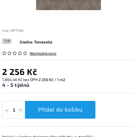
Kód:
WPT566
TIP
Značka:
Tomasella
Neohodnoceno
2 256 Kč
1 864,46 Kč bez DPH
2 256 Kč / 1 m2
4 - 5 týdnů
Přidat do košíku
Italský výrobce designového nábytku a doplňků