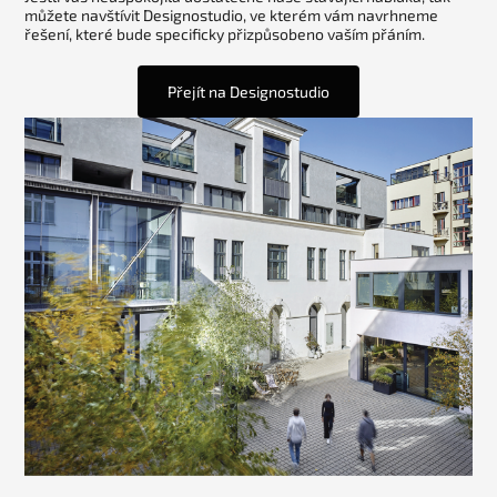
můžete navštívit Designostudio, ve kterém vám navrhneme
řešení, které bude specificky přizpůsobeno vaším přáním.
Přejít na Designostudio