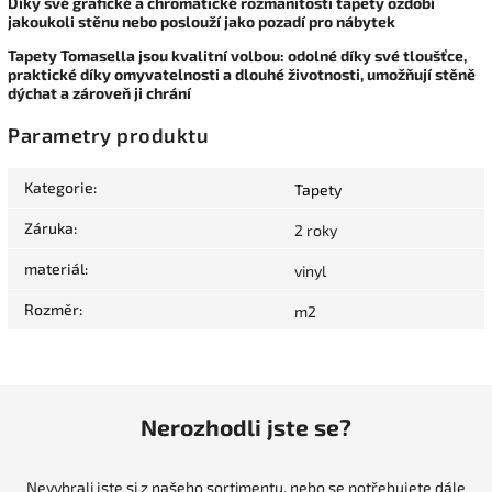
Díky své grafické a chromatické rozmanitosti tapety ozdobí
jakoukoli stěnu nebo poslouží jako pozadí pro nábytek
Tapety Tomasella jsou kvalitní volbou: odolné díky své tloušťce,
praktické díky omyvatelnosti a dlouhé životnosti, umožňují stěně
dýchat a zároveň ji chrání
Parametry produktu
Kategorie
:
Tapety
Záruka
:
2 roky
materiál
:
vinyl
Rozměr
:
m2
Nerozhodli jste se?
Nevybrali jste si z našeho sortimentu, nebo se potřebujete dále