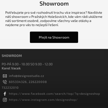
Showroom
Potřebujete pro své rozhodnutí trochu více inspirace? Navštivte
náš showroom v Pražských Holešovicích, kde vám rádi ukážeme
náš sortiment osobně, zodpovíme všechny vaše otázky a
najdeme pro vás to nejlepší řešení.
Přejít na Showroom
SHOWROOM
PO-PÁ 9.00 - 18.00 SO 9.00 - 12.00
Karel Vacek
info
@
designostudio.cz
605334326, 226220008
732232010
https://www.facebook.com/search/top/?q=designoshop
https://www.instagram.com/designoshop/