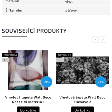
materiál
:
vinyl
Šířka role
:
470mm
SOUVISEJÍCÍ PRODUKTY
Previous
Next
NOVINKA
NOVINKA
TIP
TIP
–9 %
–9 %
Vinylová tapeta Wall Deco
Vinylová tapeta Wall Deco
Gocce di Materia 1
Flowave 2
Do košíku
Do košíku