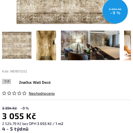
3 394 Kč
–9 %
Kód:
WDBO1202
TIP
Značka:
Wall Decó
Neohodnoceno
3 394 Kč
–9 %
3 055 Kč
2 524,79 Kč bez DPH
3 055 Kč / 1 m2
4 - 5 týdnů