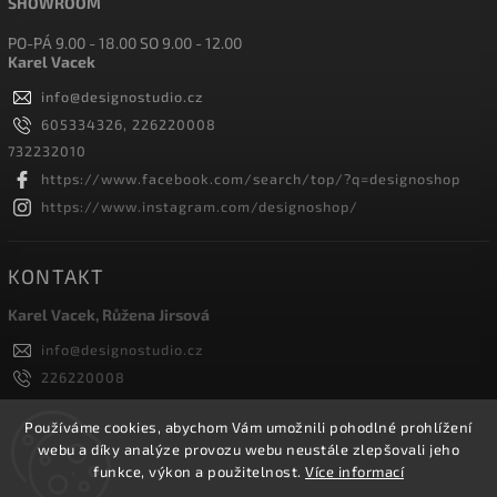
SHOWROOM
PO-PÁ 9.00 - 18.00 SO 9.00 - 12.00
Karel Vacek
info
@
designostudio.cz
605334326, 226220008
732232010
https://www.facebook.com/search/top/?q=designoshop
https://www.instagram.com/designoshop/
KONTAKT
Karel Vacek, Růžena Jirsová
info
@
designostudio.cz
226220008
605334326, 732232010
Designoshop
Používáme cookies, abychom Vám umožnili pohodlné prohlížení
webu a díky analýze provozu webu neustále zlepšovali jeho
designoshop
funkce, výkon a použitelnost.
Více informací