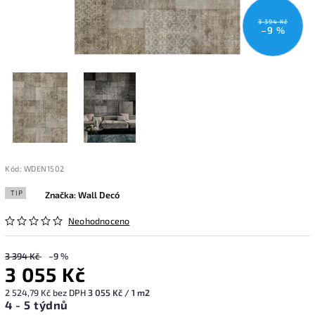
3 394 Kč
–9 %
Kód:
WDEN1502
TIP
Značka:
Wall Decó
Neohodnoceno
3 394 Kč
–9 %
3 055 Kč
2 524,79 Kč bez DPH
3 055 Kč / 1 m2
4 - 5 týdnů