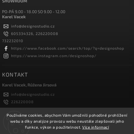
SHOWROOM
PO-PÁ 9.00 - 18.00 SO 9.00 - 12.00
Karel Vacek
info
@
designostudio.cz
605334326, 226220008
732232010
https://www.facebook.com/search/top/?q=designoshop
https://www.instagram.com/designoshop/
KONTAKT
Karel Vacek, Růžena Jirsová
info
@
designostudio.cz
226220008
605334326, 732232010
Designoshop
Používáme cookies, abychom Vám umožnili pohodlné prohlížení
webu a díky analýze provozu webu neustále zlepšovali jeho
designoshop
funkce, výkon a použitelnost.
Více informací