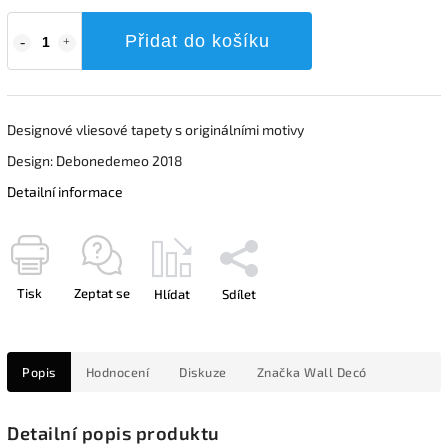
Přidat do košíku
Designové vliesové tapety s originálními motivy
Design: Debonedemeo 2018
Detailní informace
Tisk
Zeptat se
Hlídat
Sdílet
Popis
Hodnocení
Diskuze
Značka
Wall Decó
Detailní popis produktu