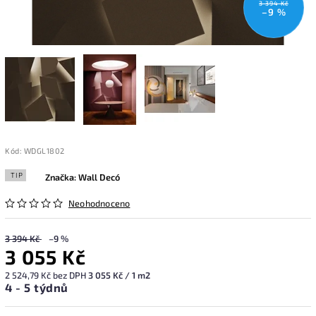
3 394 Kč
–9 %
Kód:
WDGL1802
TIP
Značka:
Wall Decó
Neohodnoceno
3 394 Kč
–9 %
3 055 Kč
2 524,79 Kč bez DPH
3 055 Kč / 1 m2
4 - 5 týdnů