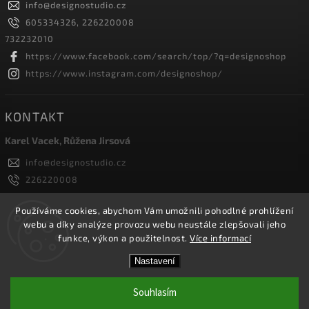
info
@
designostudio.cz
605334326, 226220008
732232010
https://www.facebook.com/search/top/?q=designoshop
https://www.instagram.com/designoshop/
KONTAKT
Karel Vacek, Růžena Jirsová
info
@
designostudio.cz
226220008
605334326, 732232010
Designoshop
Používáme cookies, abychom Vám umožnili pohodlné prohlížení
webu a díky analýze provozu webu neustále zlepšovali jeho
designoshop
funkce, výkon a použitelnost.
Více informací
Nastavení
Copyright 2026
Designoshop
. Všechna práva vyhrazena.
Upravit nastavení cookies
Souhlasím
Vytvořil
Shoptet
| Design
Shoptak.cz.