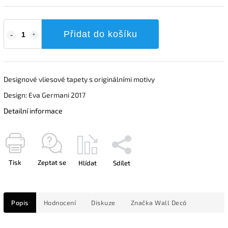
Přidat do košíku
Designové vliesové tapety s originálními motivy
Design: Eva Germani 2017
Detailní informace
Tisk
Zeptat se
Hlídat
Sdílet
Popis
Hodnocení
Diskuze
Značka
Wall Decó