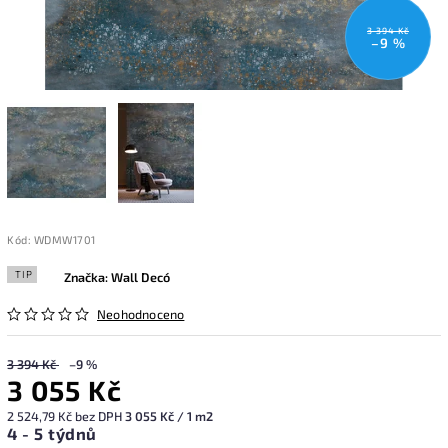
3 394 Kč
–9 %
Kód:
WDMW1701
TIP
Značka:
Wall Decó
Neohodnoceno
3 394 Kč
–9 %
3 055 Kč
2 524,79 Kč bez DPH
3 055 Kč / 1 m2
4 - 5 týdnů