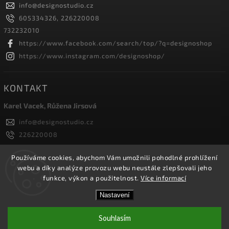
info
@
designostudio.cz
605334326, 226220008
732232010
https://www.facebook.com/search/top/?q=designoshop
https://www.instagram.com/designoshop/
KONTAKT
Karel Vacek, Růžena Jirsová
info
@
designostudio.cz
226220008
605334326, 732232010
Designoshop
Používáme cookies, abychom Vám umožnili pohodlné prohlížení
webu a díky analýze provozu webu neustále zlepšovali jeho
designoshop
funkce, výkon a použitelnost.
Více informací
Nastavení
Copyright 2026
Designoshop
. Všechna práva vyhrazena.
Upravit nastavení cookies
Souhlasím
Vytvořil
Shoptet
| Design
Shoptak.cz.