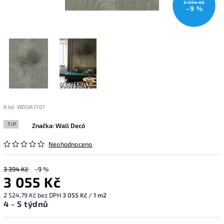
3 394 Kč
–9 %
Kód:
WDOA1701
TIP
Značka:
Wall Decó
Neohodnoceno
3 394 Kč
–9 %
3 055 Kč
2 524,79 Kč bez DPH
3 055 Kč / 1 m2
4 - 5 týdnů