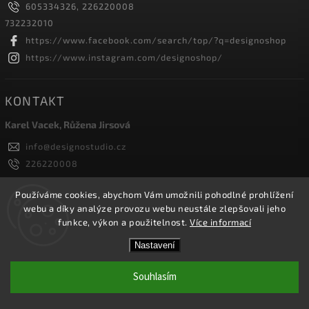
605334326, 226220008
732232010
https://www.facebook.com/search/top/?q=designoshop
https://www.instagram.com/designoshop/
KONTAKT
Karel Vacek, Růžena Jirsová
info
@
designostudio.cz
226220008
605334326, 732232010
Designoshop
Používáme cookies, abychom Vám umožnili pohodlné prohlížení
webu a díky analýze provozu webu neustále zlepšovali jeho
designoshop
funkce, výkon a použitelnost.
Více informací
Nastavení
Copyright 2026
Designoshop
. Všechna práva vyhrazena.
Upravit nastavení cookies
Souhlasím
Vytvořil
Shoptet
| Design
Shoptak.cz.