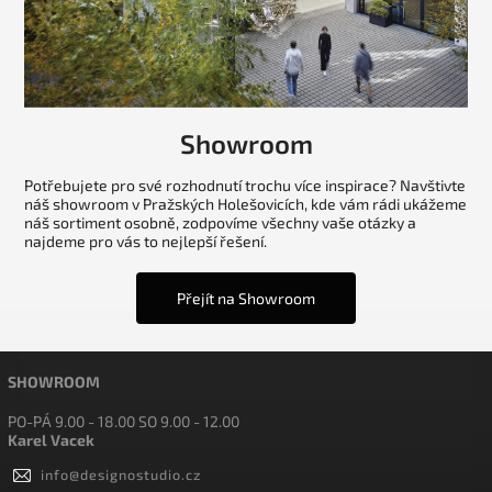
Showroom
Potřebujete pro své rozhodnutí trochu více inspirace? Navštivte
náš showroom v Pražských Holešovicích, kde vám rádi ukážeme
náš sortiment osobně, zodpovíme všechny vaše otázky a
najdeme pro vás to nejlepší řešení.
Přejít na Showroom
SHOWROOM
PO-PÁ 9.00 - 18.00 SO 9.00 - 12.00
Karel Vacek
info
@
designostudio.cz