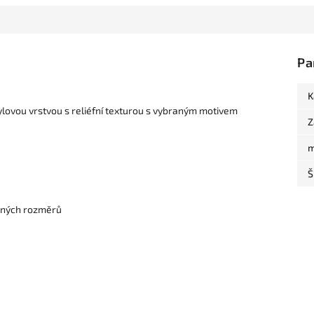
Pa
K
nylovou vrstvou s reliéfní texturou s vybraným motivem
Z
m
Š
dených rozměrů