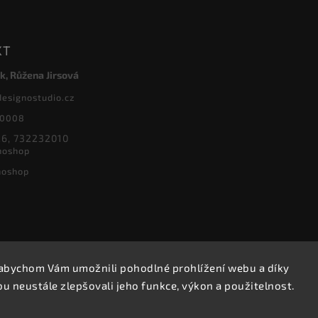
KT
k, Růžena Jirsová
designostudio.cz
20008
6, 732232010
noshop
noshop
abychom Vám umožnili pohodlné prohlížení webu a díky
Copyright 2026
Designoshop
. Všechna práva vyhrazena.
 neustále zlepšovali jeho funkce, výkon a použitelnost.
Upravit nastavení cookies
Vytvořil
Shoptet
| Design
Shoptak.cz.