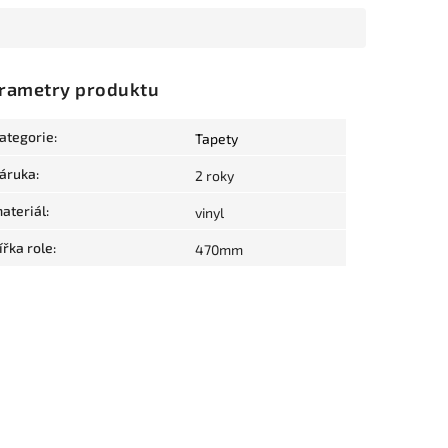
rametry produktu
ategorie
:
Tapety
áruka
:
2 roky
ateriál
:
vinyl
ířka role
:
470mm