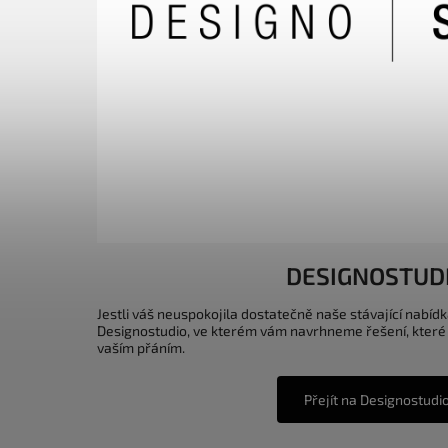
DESIGNOSTUD
Jestli váš neuspokojila dostatečně naše stávající nabídk
Designostudio, ve kterém vám navrhneme řešení, které
vaším přáním.
Přejít na Designostudi