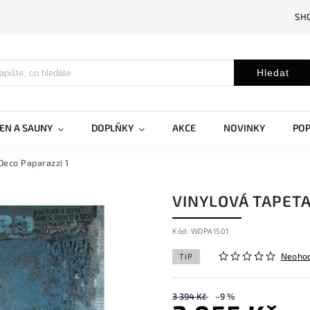
SH
Hledat
EN A SAUNY
DOPLŇKY
AKCE
NOVINKY
PO
Deco Paparazzi 1
VINYLOVÁ TAPETA
Kód:
WDPA1501
Neoho
TIP
3 394 Kč
–9 %