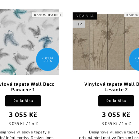
Kód:
WDPA1601
Kód:
W
NOVINKA
TIP
3 394 Kč
3 
–9 %
–
ylová tapeta Wall Deco
Vinylová tapeta Wall 
Panache 1
Levante 2
Do košíku
Do košíku
3 055 Kč
3 055 Kč
3 055 Kč / 1 m2
3 055 Kč / 1 m2
esignové vliesové tapety s
Designové vliesové tapety
ginálními motivy Design: Ines
originálními motivy Design: Lo