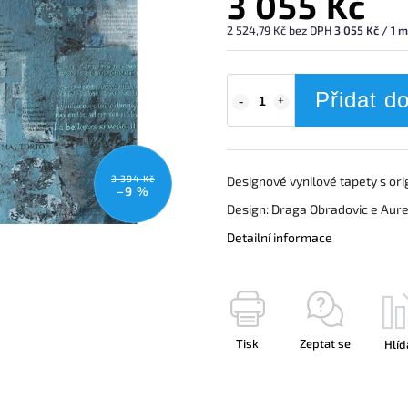
3 055 Kč
2 524,79 Kč bez DPH
3 055 Kč / 1 
Přidat d
3 394 Kč
Designové vynilové tapety s ori
–9 %
Design: Draga Obradovic e Aur
Detailní informace
Tisk
Zeptat se
Hlíd