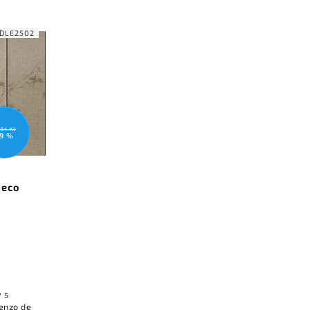
DLE2502
394 Kč
9 %
Deco
 s
renzo de