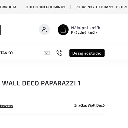
OWROOM
OBCHODNÍ PODMÍNKY
PODMÍNKY OCHRANY OSOBNÍ
Nákupní košík
Prázdný košík
PTÁVKOVÝ FORMULÁŘ
B2B
SHOWROOM
DESIGNO ST
Designostudio
 WALL DECO PAPARAZZI 1
Značka:
Wall Decó
dnoceno