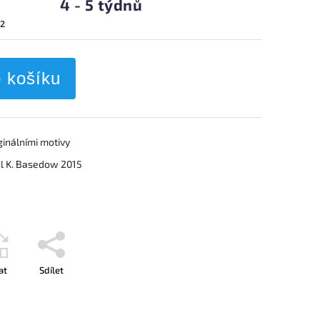
4 - 5 týdnů
m2
o košíku
ginálními motivy
el K. Basedow 2015
at
Sdílet