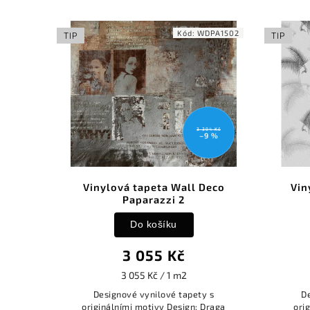
Kód:
WDPA1502
TIP
TIP
3 394 Kč
–9 %
Vinylová tapeta Wall Deco
Vin
Paparazzi 2
Do košíku
3 055 Kč
3 055 Kč / 1 m2
Designové vynilové tapety s
D
originálními motivy Design: Draga
ori