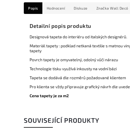
Popis
Hodnocení
Diskuze
Značka
Wall Decó
Detailní popis produktu
Designová tapeta do interiéru od italských designérů.
Materiál tapety : podklad netkaná textilie s matnou vi
tapety
Povrch tapety je omyvatelný, odolný vůči nárazu
Technologie tisku využívá inkousty na vodní bázi
Tapeta se dodává dle rozměrů požadované klientem
Pro klienta se vždy připravuje grafický návrh dle uve
Cena tapety je za m2
SOUVISEJÍCÍ PRODUKTY