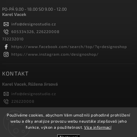
PO-PÁ 9.00 - 18.00 SO 9.00 - 12.00
Karel Vacek
info
@
designostudio.cz
605334326, 226220008
732232010
https://www.facebook.com/search/top/?q=designoshop
https://www.instagram.com/designoshop/
KONTAKT
Karel Vacek, Růžena Jirsová
info
@
designostudio.cz
226220008
605334326, 732232010
Designoshop
Používáme cookies, abychom Vám umožnili pohodlné prohlížení
webu a díky analýze provozu webu neustále zlepšovali jeho
designoshop
funkce, výkon a použitelnost.
Více informací