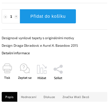
Přidat do košíku
Designové vynilové tapety s originálními motivy
Design: Draga Obradovic e Aurel K. Basedow 2015
Detailní informace
Tisk
Zeptat se
Hlídat
Sdílet
Popis
Hodnocení
Diskuze
Značka
Wall Decó