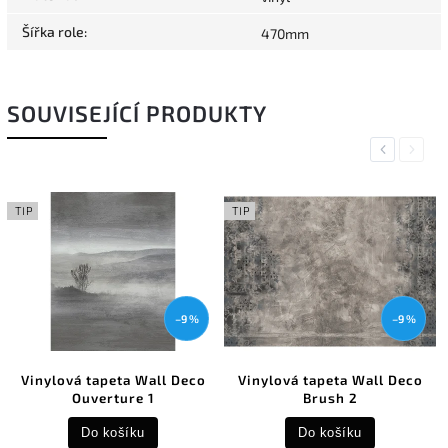
Šířka role
:
470mm
SOUVISEJÍCÍ PRODUKTY
Previous
Next
TIP
TIP
–9 %
–9 %
Vinylová tapeta Wall Deco
Vinylová tapeta Wall Deco
Ouverture 1
Brush 2
Do košíku
Do košíku