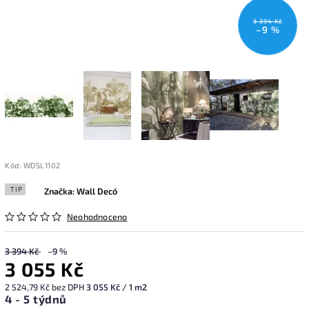
3 394 Kč
–9 %
Kód:
WDSL1102
TIP
Značka:
Wall Decó
Neohodnoceno
3 394 Kč
–9 %
3 055 Kč
2 524,79 Kč bez DPH
3 055 Kč / 1 m2
4 - 5 týdnů