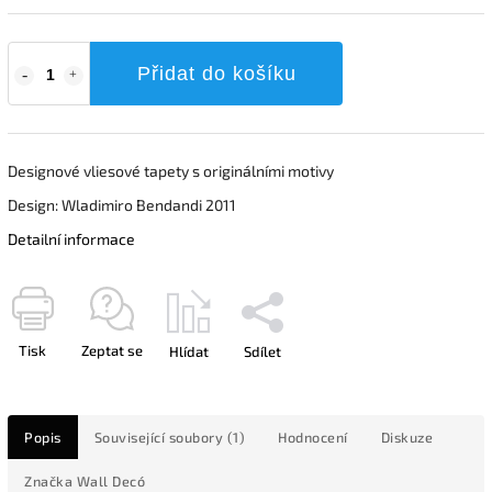
Přidat do košíku
Designové vliesové tapety s originálními motivy
Design: Wladimiro Bendandi 2011
Detailní informace
Tisk
Zeptat se
Hlídat
Sdílet
Popis
Související soubory (1)
Hodnocení
Diskuze
Značka
Wall Decó