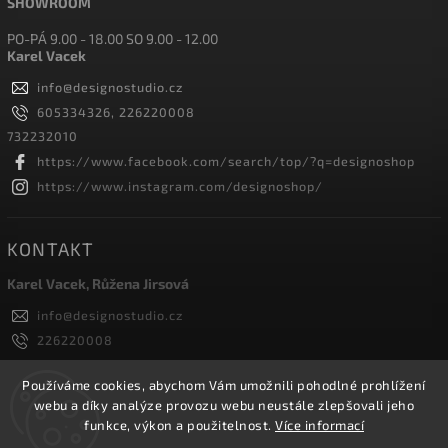
SHOWROOM
PO-PÁ 9.00 - 18.00 SO 9.00 - 12.00
Karel Vacek
info
@
designostudio.cz
605334326, 226220008
732232010
https://www.facebook.com/search/top/?q=designoshop
https://www.instagram.com/designoshop/
KONTAKT
Karel Vacek, Růžena Jirsová
info
@
designostudio.cz
226220008
605334326, 732232010
Designoshop
Používáme cookies, abychom Vám umožnili pohodlné prohlížení
webu a díky analýze provozu webu neustále zlepšovali jeho
designoshop
funkce, výkon a použitelnost.
Více informací