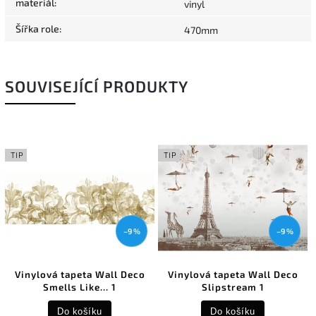
materiál
:
vinyl
Šířka role
:
470mm
SOUVISEJÍCÍ PRODUKTY
TIP
TIP
–9 %
–9 %
Vinylová tapeta Wall Deco
Vinylová tapeta Wall Deco
Smells Like... 1
Slipstream 1
Do košíku
Do košíku