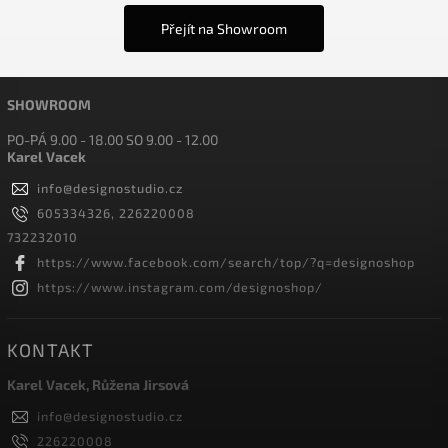
Přejít na Showroom
SHOWROOM
PO-PÁ 9.00 - 18.00 SO 9.00 - 12.00
Karel Vacek
info
@
designostudio.cz
605334326, 226220008
732232010
https://www.facebook.com/search/top/?q=designoshop
https://www.instagram.com/designoshop/
KONTAKT
Karel Vacek, Růžena Jirsová
info
@
designostudio.cz
226220008