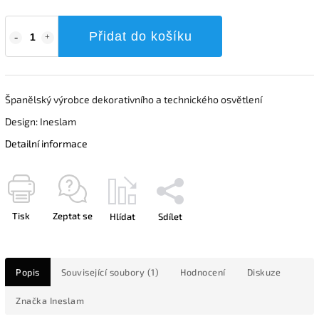
Přidat do košíku
Španělský výrobce dekorativního a technického osvětlení
Design: Ineslam
Detailní informace
Tisk
Zeptat se
Hlídat
Sdílet
Popis
Související soubory (1)
Hodnocení
Diskuze
Značka
Ineslam