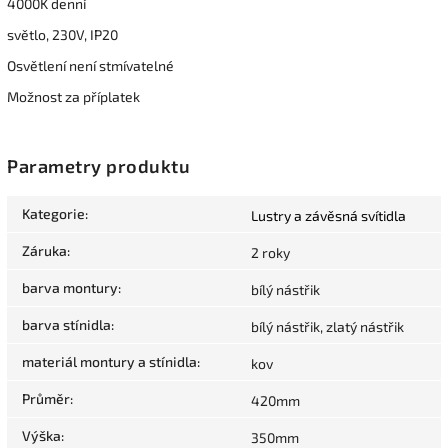
4000K denní
světlo, 230V, IP20
Osvětlení není stmívatelné
Možnost za příplatek
Parametry produktu
Kategorie
:
Lustry a závěsná svítidla
Záruka
:
2 roky
barva montury
:
bílý nástřik
barva stínidla
:
bílý nástřik, zlatý nástřik
materiál montury a stínidla
:
kov
Průměr
:
420mm
Výška
:
350mm