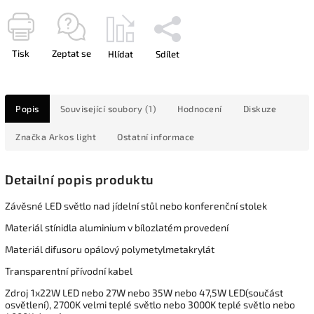
Tisk
Zeptat se
Hlídat
Sdílet
Popis
Související soubory (1)
Hodnocení
Diskuze
Značka
Arkos light
Ostatní informace
Detailní popis produktu
Závěsné LED světlo nad jídelní stůl nebo konferenční stolek
Materiál stínidla aluminium v bílozlatém provedení
Materiál difusoru opálový polymetylmetakrylát
Transparentní přívodní kabel
Zdroj 1x22W LED nebo 27W nebo 35W nebo 47,5W LED(součást
osvětlení), 2700K velmi teplé světlo nebo 3000K teplé světlo nebo