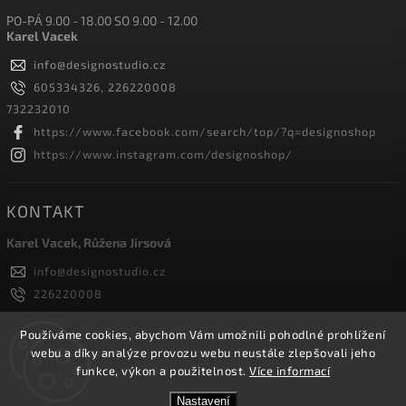
PO-PÁ 9.00 - 18.00 SO 9.00 - 12.00
Karel Vacek
info
@
designostudio.cz
605334326, 226220008
732232010
https://www.facebook.com/search/top/?q=designoshop
https://www.instagram.com/designoshop/
KONTAKT
Karel Vacek, Růžena Jirsová
info
@
designostudio.cz
226220008
605334326, 732232010
Designoshop
Používáme cookies, abychom Vám umožnili pohodlné prohlížení
webu a díky analýze provozu webu neustále zlepšovali jeho
designoshop
funkce, výkon a použitelnost.
Více informací
Nastavení