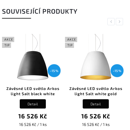
SOUVISEJÍCÍ PRODUKTY
Previous
Next
AKCE
AKCE
TIP
TIP
–15 %
–15 %
Závěsné LED světlo Arkos
Závěsné LED světlo Arkos
light Salt black white
light Salt white gold
Detail
Detail
16 526 Kč
16 526 Kč
16 526 Kč / 1 ks
16 526 Kč / 1 ks