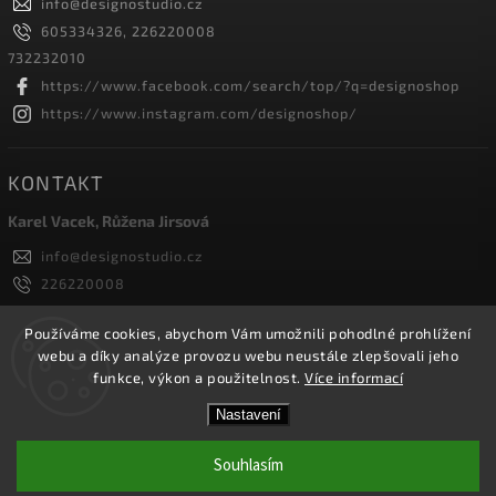
info
@
designostudio.cz
605334326, 226220008
732232010
https://www.facebook.com/search/top/?q=designoshop
https://www.instagram.com/designoshop/
KONTAKT
Karel Vacek, Růžena Jirsová
info
@
designostudio.cz
226220008
605334326, 732232010
Designoshop
Používáme cookies, abychom Vám umožnili pohodlné prohlížení
webu a díky analýze provozu webu neustále zlepšovali jeho
designoshop
funkce, výkon a použitelnost.
Více informací
Nastavení
Copyright 2026
Designoshop
. Všechna práva vyhrazena.
Upravit nastavení cookies
Souhlasím
Vytvořil
Shoptet
| Design
Shoptak.cz.