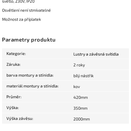
světlo, 230V, IP20
Osvětlení není stmívatelné
Možnost za příplatek
Parametry produktu
Kategorie
:
Lustry a závěsná svítidla
Záruka
:
2 roky
barva montury a stínidla
:
bílý nástřik
materiál montury a stínidla
:
kov
Průměr
:
420mm
Výška
:
350mm
Výška závěsu
:
2000mm