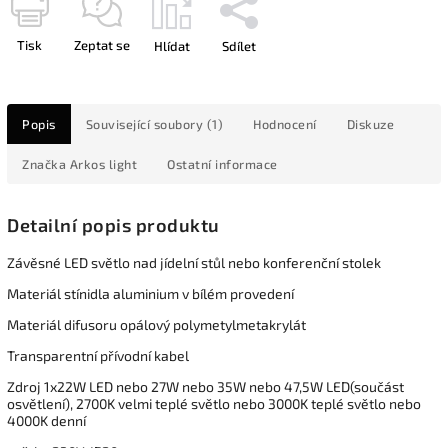
Tisk
Zeptat se
Hlídat
Sdílet
Popis
Související soubory (1)
Hodnocení
Diskuze
Značka
Arkos light
Ostatní informace
Detailní popis produktu
Závěsné LED světlo nad jídelní stůl nebo konferenční stolek
Materiál stínidla aluminium v bílém provedení
Materiál difusoru opálový polymetylmetakrylát
Transparentní přívodní kabel
Zdroj 1x22W LED nebo 27W nebo 35W nebo 47,5W LED(součást
osvětlení), 2700K velmi teplé světlo nebo 3000K teplé světlo nebo
4000K denní