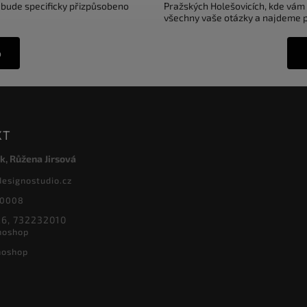
 bude specificky přizpůsobeno
Pražských Holešovicích, kde vám
všechny vaše otázky a najdeme pr
o
KT
k, Růžena Jirsová
designostudio.cz
20008
6, 732232010
noshop
noshop