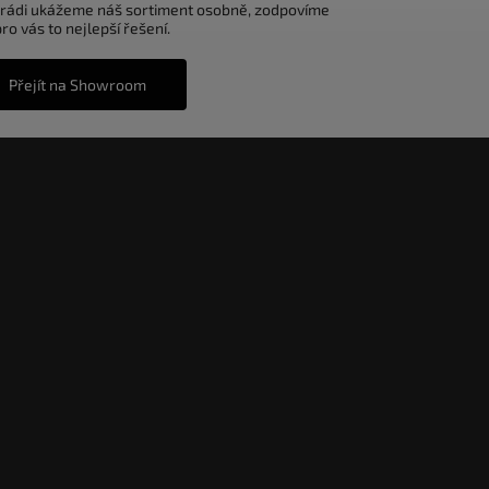
 rádi ukážeme náš sortiment osobně, zodpovíme
o vás to nejlepší řešení.
Přejít na Showroom