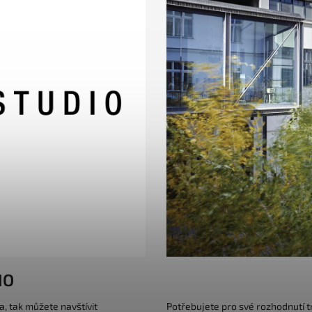
IO
a, tak můžete navštívit
Potřebujete pro své rozhodnutí 