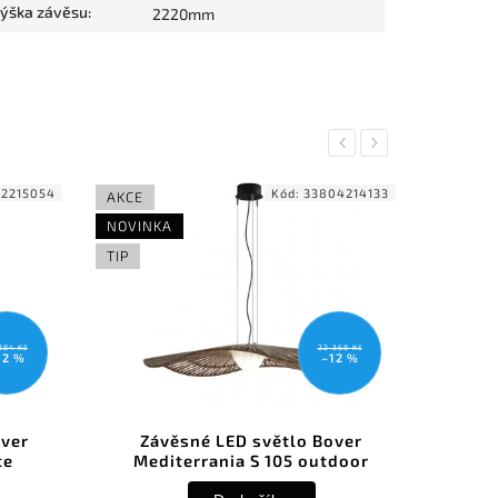
ýška závěsu
:
2220mm
Previous
Next
Kód:
33804214133
Kó
KCE
AKCE
OVINKA
NOVINKA
P
TIP
22 368 Kč
–12 %
Závěsné LED světlo Bover
Závěsné LED svět
Mediterrania S 105 outdoor
Mediterrania S5