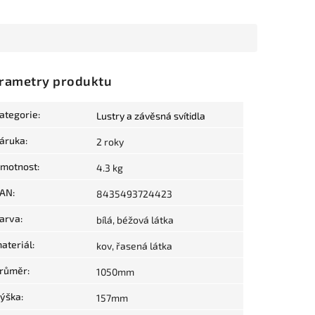
rametry produktu
ategorie
:
Lustry a závěsná svítidla
áruka
:
2 roky
motnost
:
4.3 kg
AN
:
8435493724423
arva
:
bílá, béžová látka
ateriál
:
kov, řasená látka
růměr
:
1050mm
ýška
:
157mm