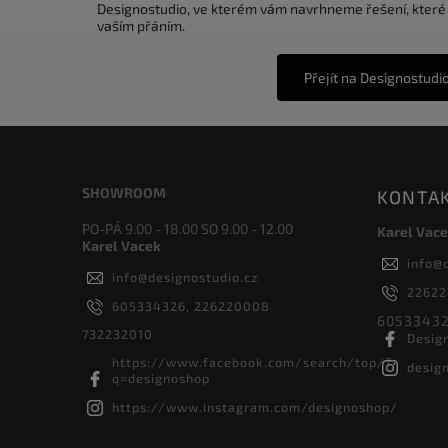
Designostudio, ve kterém vám navrhneme řešení, které
vaším přáním.
Přejít na Designostudi
SHOWROOM
KONTA
PO-PÁ 9.00 - 18.00 SO 9.00 - 12.00
Karel Vace
Karel Vacek
info
@
info
@
designostudio.cz
2262
605334326, 226220008
60533432
732232010
Desig
https://www.facebook.com/search/top/?
desig
q=designoshop
https://www.instagram.com/designoshop/