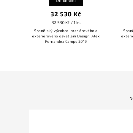
Do košíku
Do košíku
32 530 Kč
32 530 
32 530 Kč / 1 ks
32 530 Kč / 1 
Španělský výrobce interiérového a
Španělský výrobce inte
exteriérového osvětlení Design: Alex
exteriérového osvětlení
Fernandez Camps 2019
Fernandez Camps
N