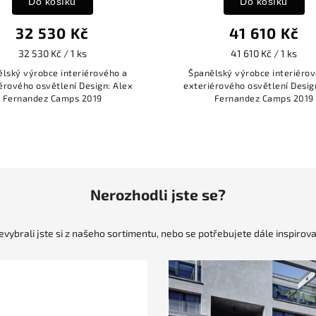
Do košíku
Kč
41 610 Kč
ks
41 610 Kč / 1 ks
riérového a
Španělský výrobce interiérového a
 Design: Alex
exteriérového osvětlení Design: Alex
 2019
Fernandez Camps 2019
Nerozhodli jste se?
evybrali jste si z našeho sortimentu, nebo se potřebujete dále inspirova