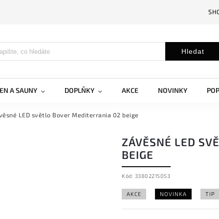
SH
Hledat
EN A SAUNY
DOPLŇKY
AKCE
NOVINKY
PO
věsné LED světlo Bover Mediterrania 02 beige
ZÁVĚSNÉ LED SV
BEIGE
Kód:
33802215053
AKCE
NOVINKA
TIP