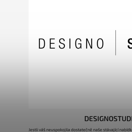
DESIGNOSTUD
Jestli váš neuspokojila dostatečně naše stávající nabídk