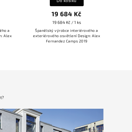
Do košíku
Do košík
19 684 Kč
13 138 
19 684 Kč / 1 ks
13 138 Kč / 1
Španělský výrobce interiérového a
Španělský výrobce int
exteriérového osvětlení Design: Alex
exteriérového osvětlení
Fernandez Camps 2019
Fernandez Camp
t?