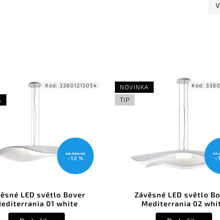
V
d:
33801215054
Kód:
33802215054
NOVINKA
A
TIP
N
TI
36 966 Kč
47 284 Kč
–12 %
–12 %
lo Bover
Závěsné LED světlo Bover
 white
Mediterrania 02 white