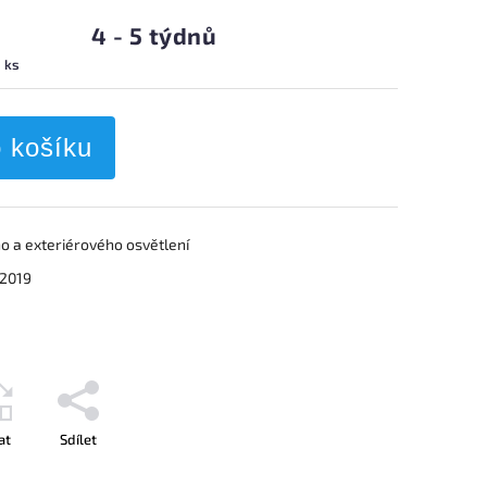
4 - 5 týdnů
1 ks
o košíku
o a exteriérového osvětlení
 2019
at
Sdílet