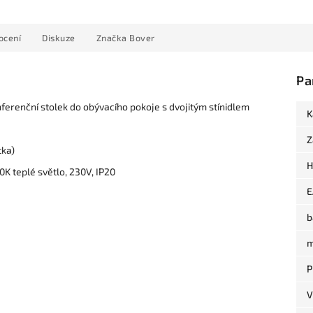
ocení
Diskuze
Značka
Bover
Pa
nferenční stolek do obývacího pokoje s dvojitým stínidlem
K
Z
tka)
H
K teplé světlo, 230V, IP20
E
b
m
P
V