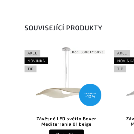
SOUVISEJÍCÍ PRODUKTY
Kód:
33801215053
Kó
CE
AKCE
VINKA
NOVINKA
P
TIP
36 966 Kč
–12 %
Závěsné LED světlo Bover
Závěsné LED svět
Mediterrania 01 beige
Mediterrania 01