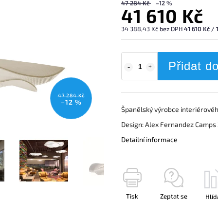
47 284 Kč
–12 %
41 610 Kč
34 388,43 Kč bez DPH
41 610 Kč / 
Přidat d
47 284 Kč
–12 %
Španělský výrobce interiérovéh
Design: Alex Fernandez Camps
Detailní informace
Tisk
Zeptat se
Hlíd