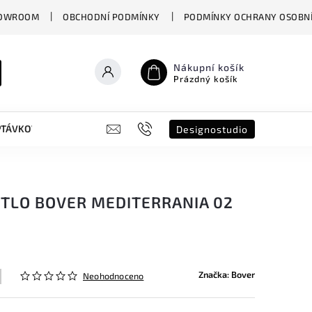
OWROOM
OBCHODNÍ PODMÍNKY
PODMÍNKY OCHRANY OSOBNÍ
Nákupní košík
Prázdný košík
PTÁVKOVÝ FORMULÁŘ
B2B
SHOWROOM
DESIGNO ST
Designostudio
ĚTLO BOVER MEDITERRANIA 02
Značka:
Bover
Neohodnoceno