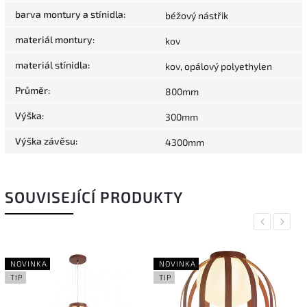
barva montury a stínidla
:
béžový nástřik
materiál montury
:
kov
materiál stínidla
:
kov, opálový polyethylen
Průměr
:
800mm
Výška
:
300mm
Výška závěsu
:
4300mm
SOUVISEJÍCÍ PRODUKTY
Previous
Next
NOVINKA
NOVINKA
TIP
TIP