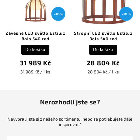
–10 %
–10 %
Závěsné LED světlo Estiluz
Stropní LED světlo Estiluz
Bols 540 red
Bols 540 red
Do košíku
Do košíku
31 989 Kč
28 804 Kč
31 989 Kč / 1 ks
28 804 Kč / 1 ks
Nerozhodli jste se?
Nevybrali jste si z našeho sortimentu, nebo se potřebujete dále
inspirovat?