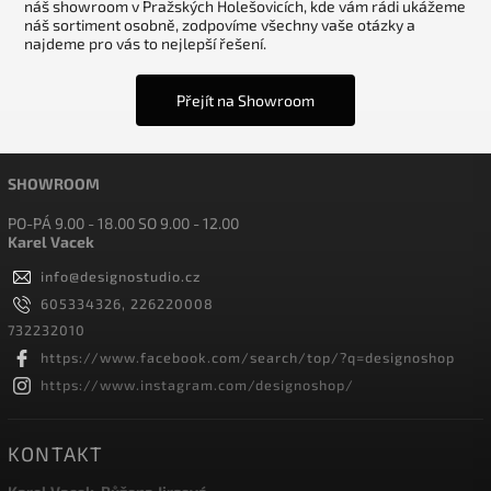
náš showroom v Pražských Holešovicích, kde vám rádi ukážeme
náš sortiment osobně, zodpovíme všechny vaše otázky a
najdeme pro vás to nejlepší řešení.
Přejít na Showroom
SHOWROOM
PO-PÁ 9.00 - 18.00 SO 9.00 - 12.00
Karel Vacek
info
@
designostudio.cz
605334326, 226220008
732232010
https://www.facebook.com/search/top/?q=designoshop
https://www.instagram.com/designoshop/
KONTAKT