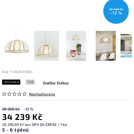
38 908 Kč
–12 %
Kód:
T-4025X55BG
NOVINKA
TIP
Značka:
Estiluz
Neohodnoceno
38 908 Kč
–12 %
34 239 Kč
28 296,69 Kč bez DPH
34 239 Kč / 1 ks
5 - 6 týdnů