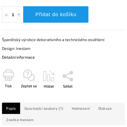
Přidat do košíku
Španělský výrobce dekorativního a technického osvětlení
Design: Ineslam
Detailní informace
Tisk
Zeptat se
Hlídat
Sdílet
Popis
Související soubory (1)
Hodnocení
Diskuze
Značka
Ineslam