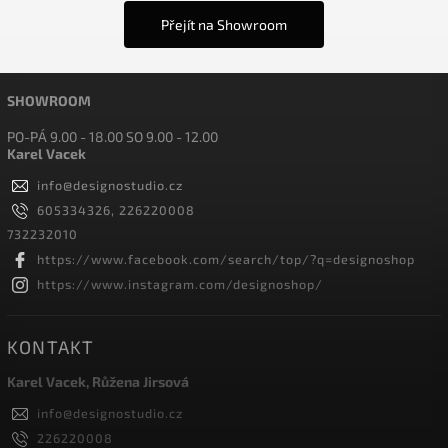
Přejít na Showroom
SHOWROOM
PO-PÁ 9.00 - 18.00 SO 9.00 - 12.00
Karel Vacek
info
@
designostudio.cz
605334326, 226220008
732232010
https://www.facebook.com/search/top/?q=designoshop
https://www.instagram.com/designoshop/
KONTAKT
Karel Vacek, Růžena Jirsová
info
@
designostudio.cz
226220008