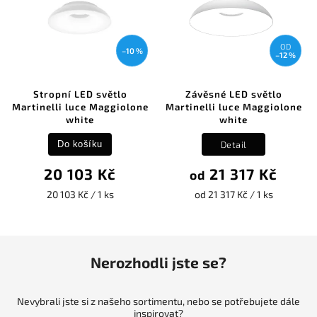
OD
–10 %
–12 %
Stropní LED světlo
Závěsné LED světlo
Martinelli luce Maggiolone
Martinelli luce Maggiolone
white
white
Detail
Do košíku
20 103 Kč
21 317 Kč
od
20 103 Kč / 1 ks
od 21 317 Kč / 1 ks
Nerozhodli jste se?
Nevybrali jste si z našeho sortimentu, nebo se potřebujete dále
inspirovat?