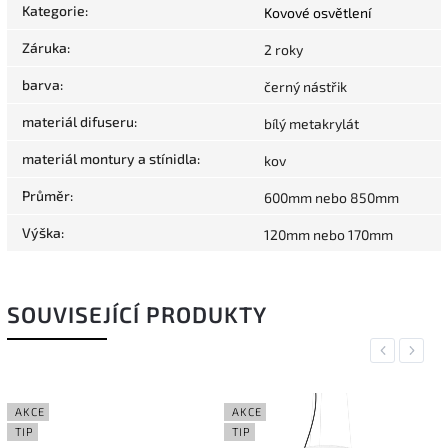
Kategorie
:
Kovové osvětlení
Záruka
:
2 roky
barva
:
černý nástřik
materiál difuseru
:
bílý metakrylát
materiál montury a stínidla
:
kov
Průměr
:
600mm nebo 850mm
Výška
:
120mm nebo 170mm
SOUVISEJÍCÍ PRODUKTY
Previous
Next
AKCE
AKCE
TIP
TIP