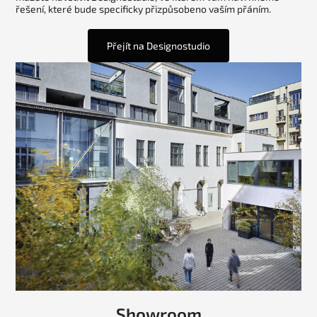
řešení, které bude specificky přizpůsobeno vaším přáním.
Přejít na Designostudio
Showroom