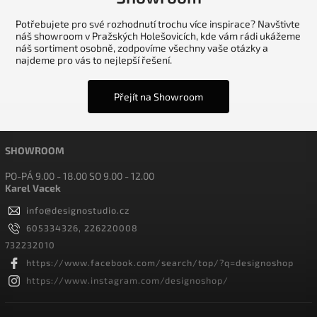
Potřebujete pro své rozhodnutí trochu více inspirace? Navštivte
náš showroom v Pražských Holešovicích, kde vám rádi ukážeme
náš sortiment osobně, zodpovíme všechny vaše otázky a
najdeme pro vás to nejlepší řešení.
Přejít na Showroom
SHOWROOM
PO-PÁ 9.00 - 18.00 SO 9.00 - 12.00
Karel Vacek
info
@
designostudio.cz
605334326, 226220008
732232010
https://www.facebook.com/search/top/?q=designoshop
https://www.instagram.com/designoshop/