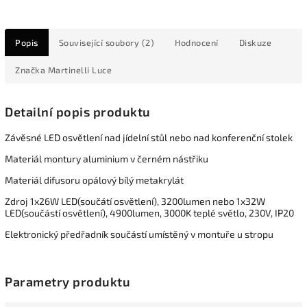
Popis
Související soubory (2)
Hodnocení
Diskuze
Značka
Martinelli Luce
Detailní popis produktu
Závěsné LED osvětlení nad jídelní stůl nebo nad konferenční stolek
Materiál montury aluminium v černém nástřiku
Materiál difusoru opálový bílý metakrylát
Zdroj 1x26W LED(součátí osvětlení), 3200lumen nebo 1x32W
LED(součástí osvětlení), 4900lumen, 3000K teplé světlo, 230V, IP20
Elektronický předřadník součástí umístěný v montuře u stropu
Parametry produktu