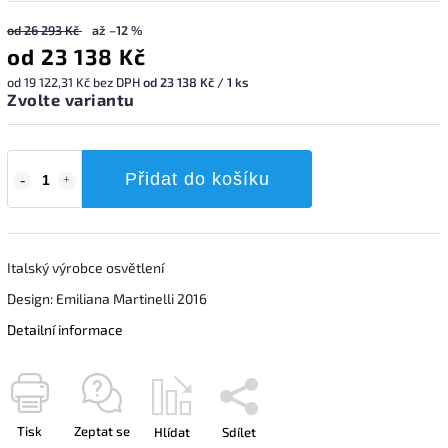
od 26 293 Kč
až –12 %
od
23 138 Kč
od
19 122,31 Kč
bez DPH
od 23 138 Kč / 1 ks
Zvolte variantu
Přidat do košíku
Italský výrobce osvětlení
Design: Emiliana Martinelli 2016
Detailní informace
Tisk
Zeptat se
Hlídat
Sdílet