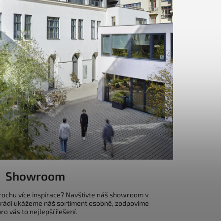
Showroom
trochu více inspirace? Navštivte náš showroom v
 rádi ukážeme náš sortiment osobně, zodpovíme
o vás to nejlepší řešení.