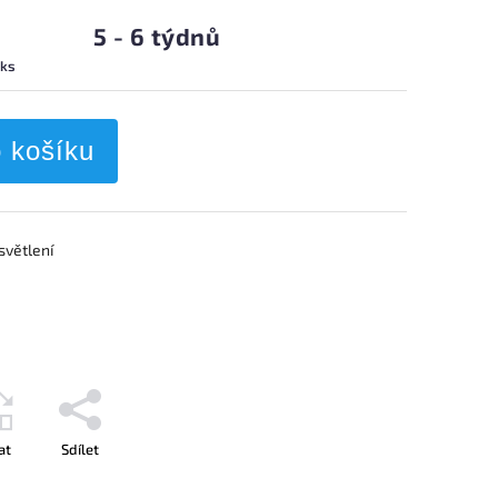
5 - 6 týdnů
 ks
o košíku
světlení
at
Sdílet