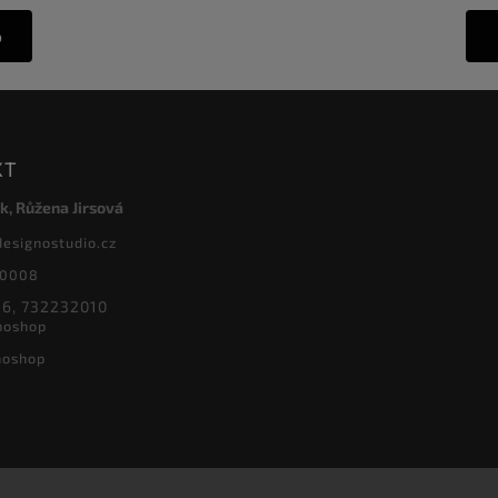
o
KT
k, Růžena Jirsová
designostudio.cz
20008
6, 732232010
noshop
noshop