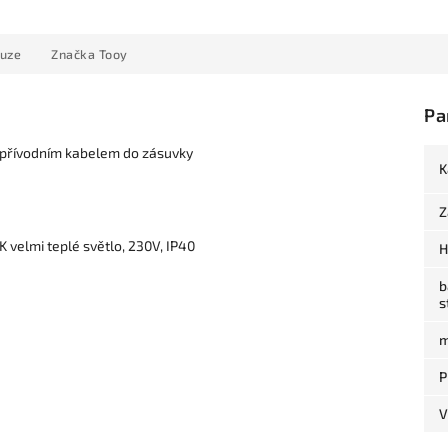
kuze
Značka
Tooy
Pa
 přívodním kabelem do zásuvky
K
Z
 velmi teplé světlo, 230V, IP40
H
b
s
m
P
V