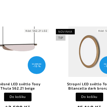
2.21 L02
Kód:
512.71C64
NOVINKA
TIP
80 Kč
16 831 Kč
5 %
–10 %
oy
Stropní LED světlo Tooy
Zá
Bilancella dark bronze
Bilan
Do košíku