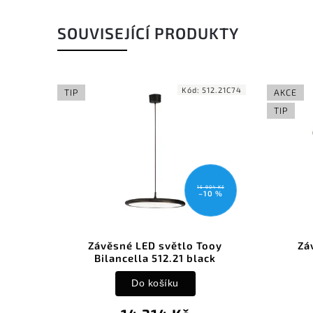
SOUVISEJÍCÍ PRODUKTY
Kód:
512.21C74
Kód:
56
AKCE
TIP
15 904 Kč
51 2
–10 %
–1
ěsné LED světlo Tooy
Závěsné LED světlo To
lancella 512.21 black
Thula 562.21 beige
Do košíku
Do košíku