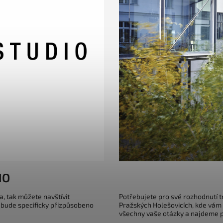
IO
a, tak můžete navštívit
Potřebujete pro své rozhodnutí 
 bude specificky přizpůsobeno
Pražských Holešovicích, kde vám
všechny vaše otázky a najdeme pr