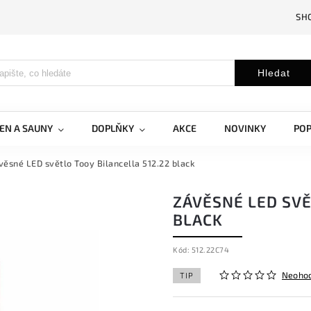
SH
Hledat
EN A SAUNY
DOPLŇKY
AKCE
NOVINKY
PO
věsné LED světlo Tooy Bilancella 512.22 black
ZÁVĚSNÉ LED SVĚ
BLACK
Kód:
512.22C74
Neoho
TIP