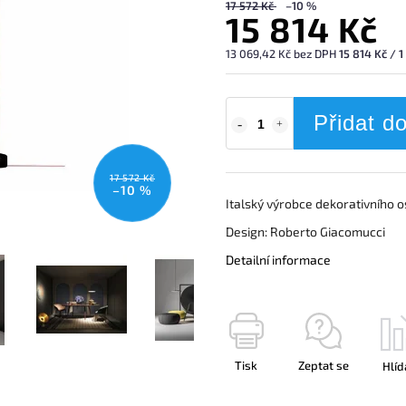
17 572 Kč
–10 %
15 814 Kč
13 069,42 Kč bez DPH
15 814 Kč / 1
Přidat d
17 572 Kč
–10 %
Italský výrobce dekorativního o
Design: Roberto Giacomucci
Detailní informace
Tisk
Zeptat se
Hlíd