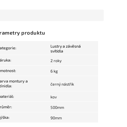
rametry produktu
Lustry a závěsná
ategorie
:
svítidla
áruka
:
2 roky
motnost
:
6 kg
arva montury a
černý nástřik
tínidla
:
ateriál
:
kov
růměr
:
500mm
ýška
:
90mm