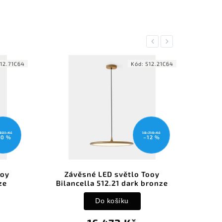
Previous
Next
Kód:
512.21C64
Kód:
5
NOVINKA
TIP
18 719 Kč
57 
–12 %
–
věsné LED světlo Tooy
Závěsné LED světlo T
cella 512.21 dark bronze
Structure Pilar & Viga
Do košíku
Detail