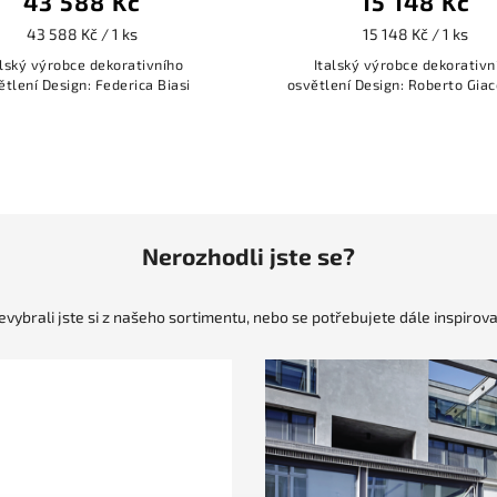
15 148 Kč
15 148 Kč / 1 ks
ho
Italský výrobce dekorativního
Ita
asi
osvětlení Design: Roberto Giacomucci
osvětl
Nerozhodli jste se?
evybrali jste si z našeho sortimentu, nebo se potřebujete dále inspirova