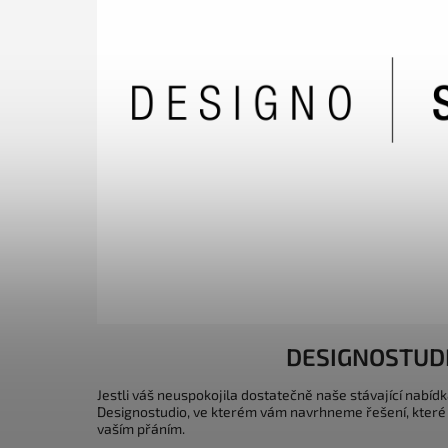
DESIGNOSTUD
Jestli váš neuspokojila dostatečně naše stávající nabídk
Designostudio, ve kterém vám navrhneme řešení, které
vaším přáním.