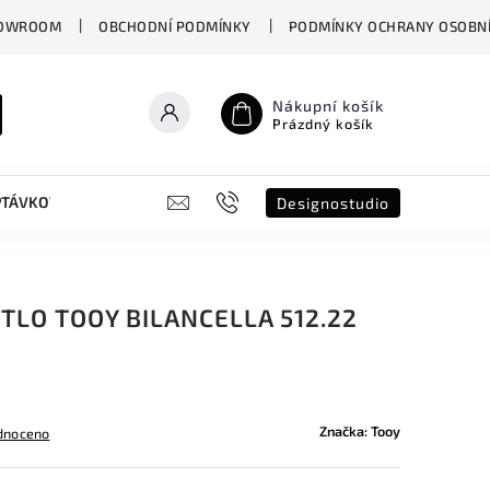
OWROOM
OBCHODNÍ PODMÍNKY
PODMÍNKY OCHRANY OSOBNÍ
Nákupní košík
Prázdný košík
PTÁVKOVÝ FORMULÁŘ
B2B
SHOWROOM
DESIGNO ST
Designostudio
TLO TOOY BILANCELLA 512.22
Značka:
Tooy
dnoceno