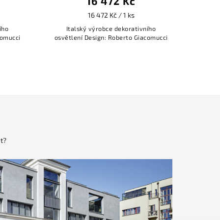
16 472 Kč
48 669 Kč
od
16 472 Kč / 1 ks
od 48 669 Kč / 1 ks
lský výrobce dekorativního
Italský výrobce dekorativn
ení Design: Roberto Giacomucci
osvětlení Design: Marco
Casamonti/Studio Archea 2
t?