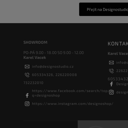
Přejít na Designostudi
SHOWROOM
KONTA
PO-PÁ 9.00 - 18.00 SO 9.00 - 12.00
Karel Vace
Karel Vacek
info
@
info
@
designostudio.cz
2262
605334326, 226220008
60533432
732232010
Desig
https://www.facebook.com/search/top/?
desig
q=designoshop
https://www.instagram.com/designoshop/