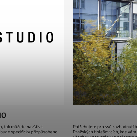
IO
a, tak můžete navštívit
Potřebujete pro své rozhodnutí 
 bude specificky přizpůsobeno
Pražských Holešovicích, kde vám
všechny vaše otázky a najdeme pr