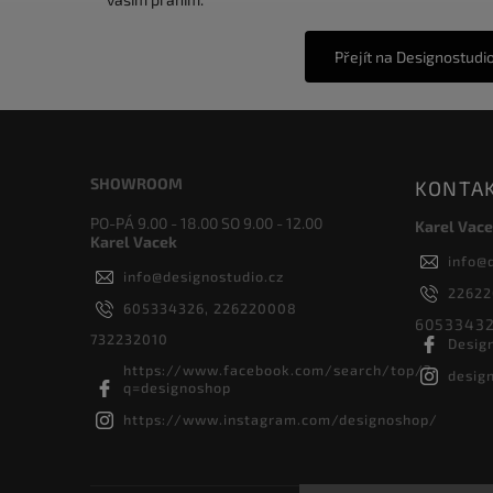
Přejít na Designostudi
SHOWROOM
KONTA
PO-PÁ 9.00 - 18.00 SO 9.00 - 12.00
Karel Vace
Karel Vacek
info
@
info
@
designostudio.cz
2262
605334326, 226220008
60533432
732232010
Desig
https://www.facebook.com/search/top/?
desig
q=designoshop
https://www.instagram.com/designoshop/