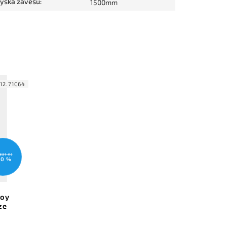
ýška závěsu
:
1500mm
12.71C64
831 Kč
10 %
ooy
ze