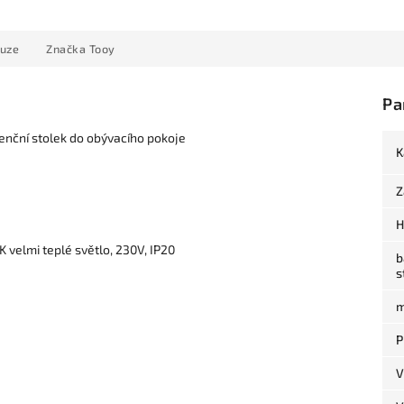
kuze
Značka
Tooy
Pa
renční stolek do obývacího pokoje
K
Z
H
 velmi teplé světlo, 230V, IP20
b
s
m
P
V