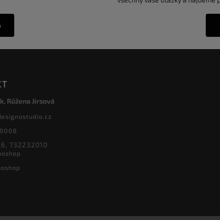
o
KT
k, Růžena Jirsová
designostudio.cz
20008
6, 732232010
noshop
noshop