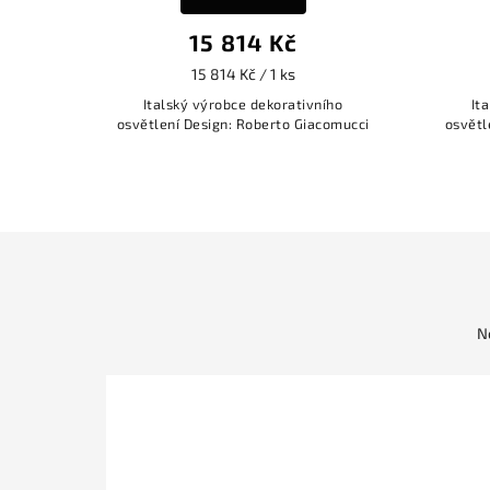
15 814 Kč
15 814 Kč / 1 ks
Italský výrobce dekorativního
It
osvětlení Design: Roberto Giacomucci
osvětl
N