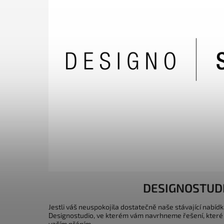
DESIGNOSTUD
Jestli váš neuspokojila dostatečně naše stávající nabídk
Designostudio, ve kterém vám navrhneme řešení, které
vaším přáním.