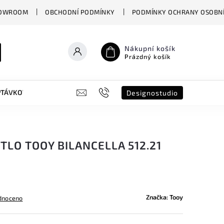
OWROOM
OBCHODNÍ PODMÍNKY
PODMÍNKY OCHRANY OSOBNÍ
Nákupní košík
Prázdný košík
PTÁVKOVÝ FORMULÁŘ
B2B
SHOWROOM
DESIGNO ST
Designostudio
TLO TOOY BILANCELLA 512.21
Značka:
Tooy
dnoceno