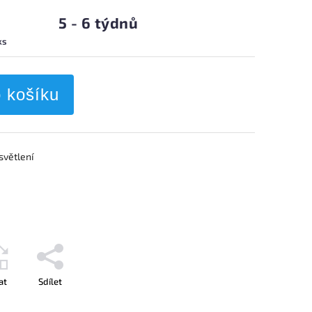
5 - 6 týdnů
ks
o košíku
světlení
at
Sdílet