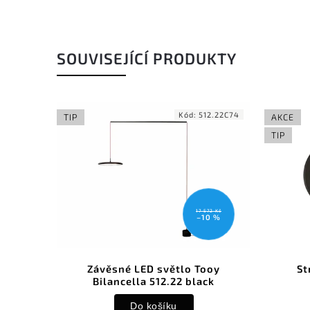
SOUVISEJÍCÍ PRODUKTY
Kód:
512.22C74
TIP
AKCE
TIP
17 572 Kč
–10 %
Závěsné LED světlo Tooy
St
Bilancella 512.22 black
Do košíku