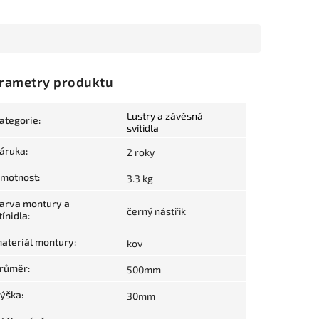
rametry produktu
Lustry a závěsná
ategorie
:
svítidla
áruka
:
2 roky
motnost
:
3.3 kg
arva montury a
černý nástřik
tínidla
:
ateriál montury
:
kov
růměr
:
500mm
ýška
:
30mm