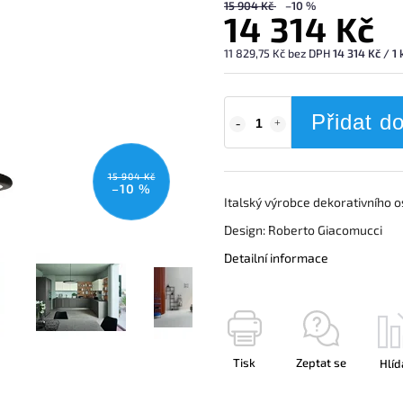
15 904 Kč
–10 %
14 314 Kč
11 829,75 Kč bez DPH
14 314 Kč / 1 
Přidat d
15 904 Kč
–10 %
Italský výrobce dekorativního o
Design:
Roberto Giacomucci
Detailní informace
Tisk
Zeptat se
Hlíd