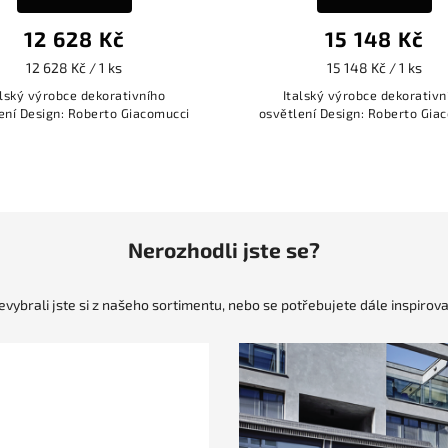
12 628 Kč
15 148 Kč
12 628 Kč / 1 ks
15 148 Kč / 1 ks
alský výrobce dekorativního
Italský výrobce dekorativn
ení Design: Roberto Giacomucci
osvětlení Design: Roberto Gia
Nerozhodli jste se?
evybrali jste si z našeho sortimentu, nebo se potřebujete dále inspirova