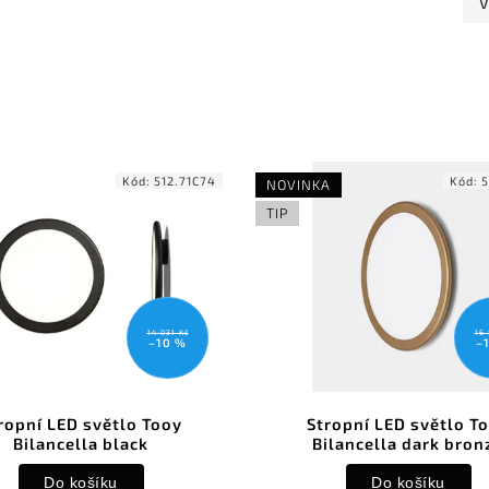
V
Kód:
512.71C74
Kód:
5
NOVINKA
TIP
14 031 Kč
16 
–10 %
–
ropní LED světlo Tooy
Stropní LED světlo T
Bilancella black
Bilancella dark bron
Do košíku
Do košíku