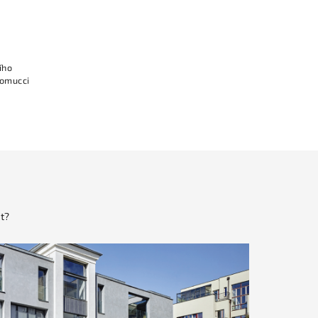
ího
comucci
t?