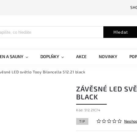
SH
Hledat
EN A SAUNY
DOPLŇKY
AKCE
NOVINKY
PO
věsné LED světlo Tooy Bilancella 512.21 black
ZÁVĚSNÉ LED SVĚ
BLACK
Kód:
512.21C74
Neoho
TIP