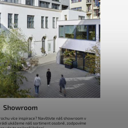
Showroom
trochu více inspirace? Navštivte náš showroom v
 rádi ukážeme náš sortiment osobně, zodpovíme
o vás to nejlepší řešení.