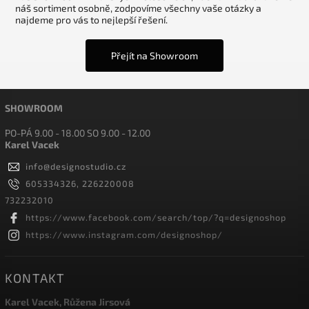
náš sortiment osobně, zodpovíme všechny vaše otázky a
najdeme pro vás to nejlepší řešení.
Přejít na Showroom
SHOWROOM
PO-PÁ 9.00 - 18.00 SO 9.00 - 12.00
Karel Vacek
info
@
designostudio.cz
605334326, 226220008
732232010
https://www.facebook.com/search/top/?q=designoshop
https://www.instagram.com/designoshop/
KONTAKT
Karel Vacek, Růžena Jirsová