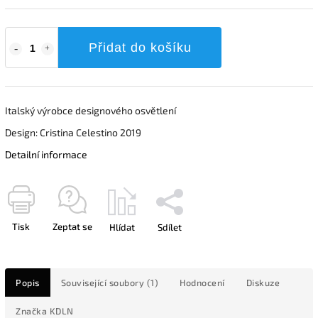
Přidat do košíku
Italský výrobce designového osvětlení
Design: Cristina Celestino 2019
Detailní informace
Tisk
Zeptat se
Hlídat
Sdílet
Popis
Související soubory (1)
Hodnocení
Diskuze
Značka
KDLN