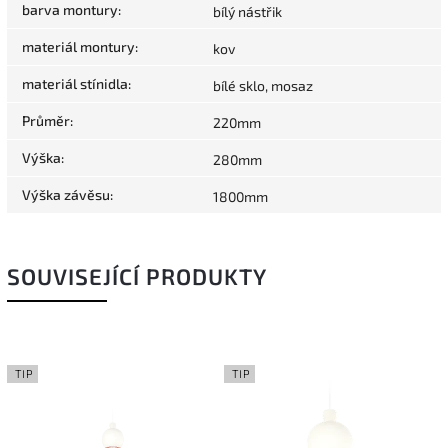
barva montury
:
bílý nástřik
materiál montury
:
kov
materiál stínidla
:
bílé sklo, mosaz
Průměr
:
220mm
Výška
:
280mm
Výška závěsu
:
1800mm
SOUVISEJÍCÍ PRODUKTY
TIP
TIP