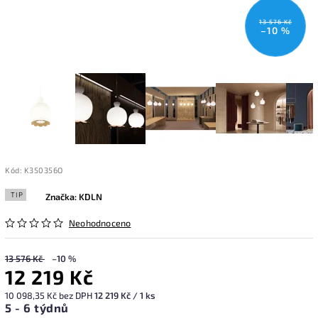
13 576 Kč
–10 %
Kód:
K350356O
TIP
Značka:
KDLN
Neohodnoceno
13 576 Kč
–10 %
12 219 Kč
10 098,35 Kč bez DPH
12 219 Kč / 1 ks
5 - 6 týdnů