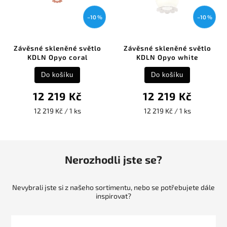
–10 %
–10 %
Závěsné skleněné světlo
Závěsné skleněné světlo
KDLN Opyo coral
KDLN Opyo white
Do košíku
Do košíku
12 219 Kč
12 219 Kč
12 219 Kč / 1 ks
12 219 Kč / 1 ks
Nerozhodli jste se?
Nevybrali jste si z našeho sortimentu, nebo se potřebujete dále
inspirovat?