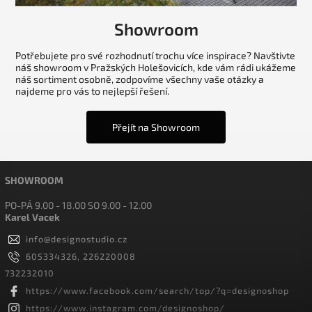
Showroom
Potřebujete pro své rozhodnutí trochu více inspirace? Navštivte
náš showroom v Pražských Holešovicích, kde vám rádi ukážeme
náš sortiment osobně, zodpovíme všechny vaše otázky a
najdeme pro vás to nejlepší řešení.
Přejít na Showroom
SHOWROOM
PO-PÁ 9.00 - 18.00 SO 9.00 - 12.00
Karel Vacek
info
@
designostudio.cz
605334326, 226220008
732232010
https://www.facebook.com/search/top/?q=designoshop
https://www.instagram.com/designoshop/