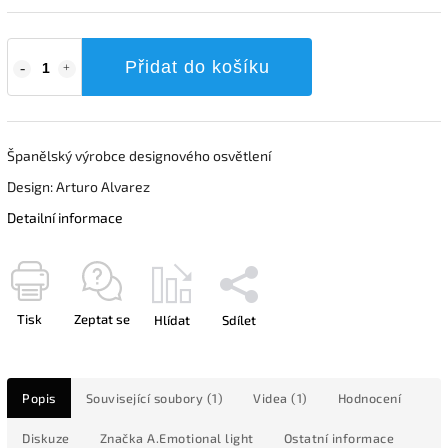
Přidat do košíku
Španělský výrobce designového osvětlení
Design: Arturo Alvarez
Detailní informace
Tisk
Zeptat se
Hlídat
Sdílet
Popis
Související soubory (1)
Videa (1)
Hodnocení
Diskuze
Značka
A.Emotional light
Ostatní informace