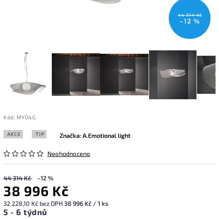
44 314 Kč
–12 %
Kód:
MY04G
AKCE
TIP
Značka:
A.Emotional light
Neohodnoceno
44 314 Kč
–12 %
38 996 Kč
32 228,10 Kč bez DPH
38 996 Kč / 1 ks
5 - 6 týdnů