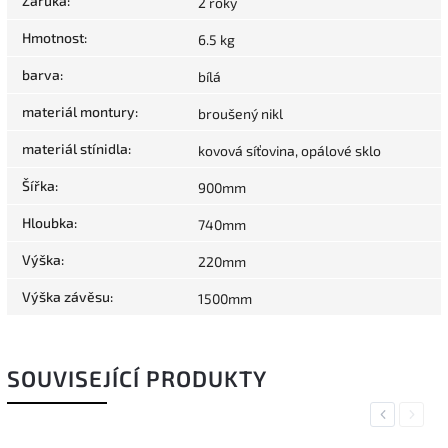
Záruka
:
2 roky
Hmotnost
:
6.5 kg
barva
:
bílá
materiál montury
:
broušený nikl
materiál stínidla
:
kovová síťovina, opálové sklo
Šířka
:
900mm
Hloubka
:
740mm
Výška
:
220mm
Výška závěsu
:
1500mm
SOUVISEJÍCÍ PRODUKTY
Previous
Next