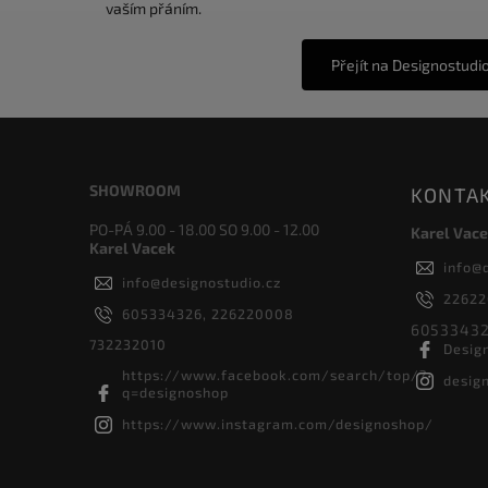
vaším přáním.
Přejít na Designostudi
SHOWROOM
KONTA
PO-PÁ 9.00 - 18.00 SO 9.00 - 12.00
Karel Vace
Karel Vacek
info
@
info
@
designostudio.cz
2262
605334326, 226220008
60533432
732232010
Desig
https://www.facebook.com/search/top/?
desig
q=designoshop
https://www.instagram.com/designoshop/