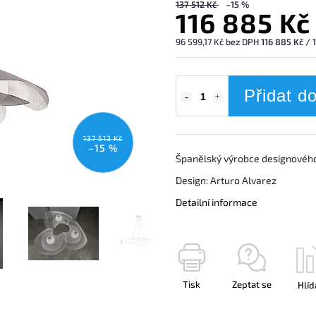
137 512 Kč
–15 %
116 885 Kč
96 599,17 Kč bez DPH
116 885 Kč / 
Přidat d
137 512 Kč
–15 %
Španělský výrobce designového
Design: Arturo Alvarez
Detailní informace
Tisk
Zeptat se
Hlíd