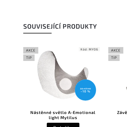
SOUVISEJÍCÍ PRODUKTY
Kód:
MY06
AKCE
AKCE
TIP
TIP
22 477 Kč
–10 %
Nástěnné světlo A-Emotional
Závě
light Mytilus