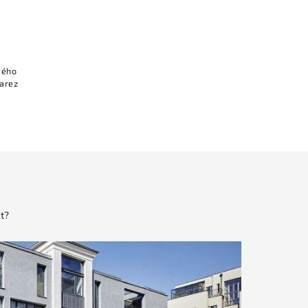
vého
varez
t?