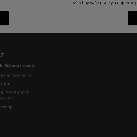
všechny vaše otázky a najdeme pr
o
KT
k, Růžena Jirsová
designostudio.cz
20008
6, 732232010
noshop
noshop