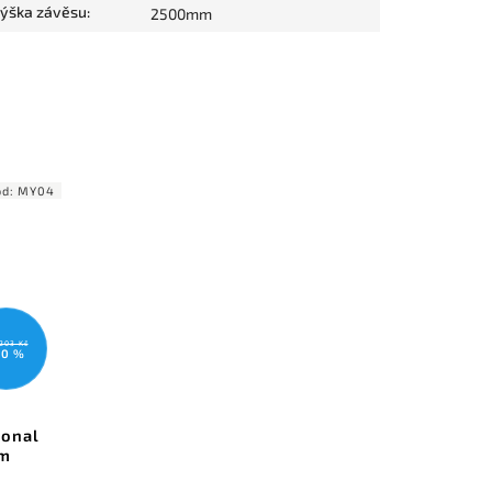
ýška závěsu
:
2500mm
ód:
MY04
203 Kč
10 %
ional
um