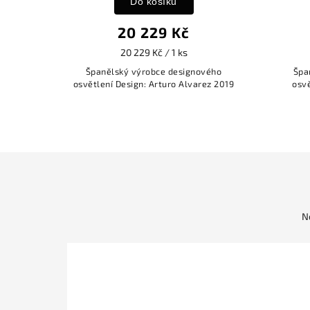
Do košíku
20 229 Kč
20 229 Kč / 1 ks
Španělský výrobce designového
Špa
osvětlení Design: Arturo Alvarez 2019
osvě
N