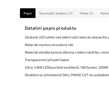
Popis
Související soubory (1)
Videa (1)
Hodno
Detailní popis produktu
Závěsné LED světlo nad jídelní stůl nebo do obývacího
Materiál montury broušený nikl
Materiál stínidla kovová síťovina v bílém nástřiku v ko
Transparentní přívodní kabel
Zdroj 1x8W LED(součástí osvětlení), 1067lumen, 3000K t
Osvětlení je stmívatelné DALI, PHASE CUT na vyžádádní