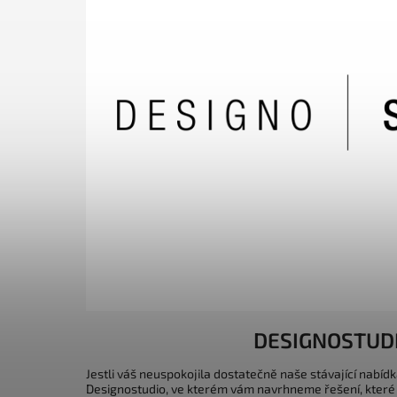
DESIGNOSTUD
Jestli váš neuspokojila dostatečně naše stávající nabídk
Designostudio, ve kterém vám navrhneme řešení, které