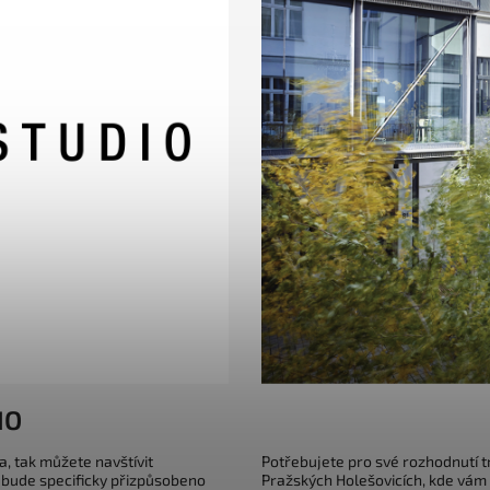
IO
a, tak můžete navštívit
Potřebujete pro své rozhodnutí 
 bude specificky přizpůsobeno
Pražských Holešovicích, kde vám