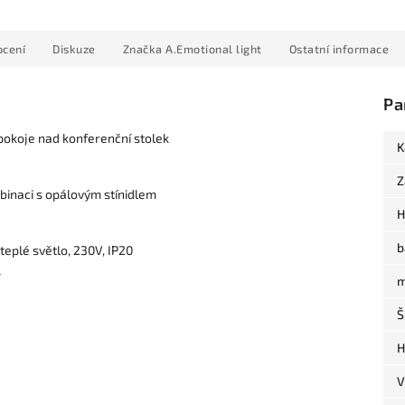
cení
Diskuze
Značka
A.Emotional light
Ostatní informace
Pa
 pokoje nad konferenční stolek
K
Z
mbinaci s opálovým stínidlem
H
b
eplé světlo, 230V, IP20
m
Š
H
V