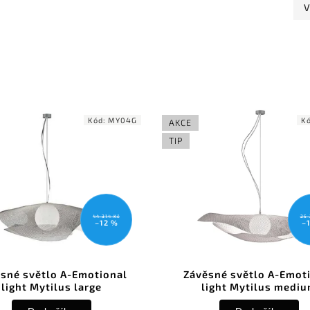
V
Kód:
MY04G
K
AKCE
TIP
44 314 Kč
25 
–12 %
–
sné světlo A-Emotional
Závěsné světlo A-Emot
light Mytilus large
light Mytilus medi