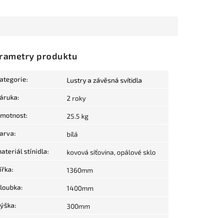
rametry produktu
ategorie
:
Lustry a závěsná svítidla
áruka
:
2 roky
motnost
:
25.5 kg
arva
:
bílá
ateriál stínidla
:
kovová síťovina, opálové sklo
ířka
:
1360mm
loubka
:
1400mm
ýška
:
300mm