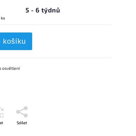
5 - 6 týdnů
1 ks
o košíku
 osvětlení
at
Sdílet