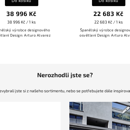
Do košíku
Do košíku
38 996 Kč
22 683 Kč
38 996 Kč / 1 ks
22 683 Kč / 1 ks
nělský výrobce designového
Španělský výrobce designo
tlení Design: Arturo Alvarez
osvětlení Design: Arturo Al
Nerozhodli jste se?
evybrali jste si z našeho sortimentu, nebo se potřebujete dále inspirova