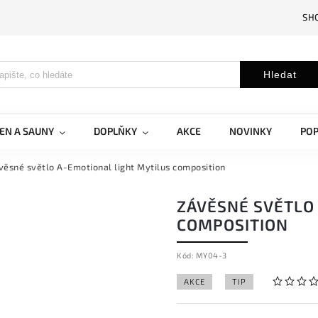
SH
Hledat
EN A SAUNY
DOPLŇKY
AKCE
NOVINKY
PO
věsné světlo A-Emotional light Mytilus composition
ZÁVĚSNÉ SVĚTLO
COMPOSITION
Kód:
MY04-3
AKCE
TIP