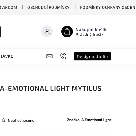
OWROOM
OBCHODNÍ PODMÍNKY
PODMÍNKY OCHRANY OSOBNÍ
Nákupní košík
Prázdný košík
PTÁVKOVÝ FORMULÁŘ
B2B
SHOWROOM
DESIGNO ST
Designostudio
 A-EMOTIONAL LIGHT MYTILUS
Značka:
A.Emotional light
Neohodnoceno