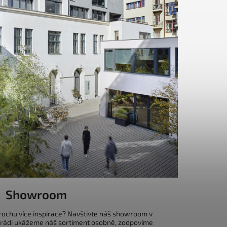
Showroom
trochu více inspirace? Navštivte náš showroom v
 rádi ukážeme náš sortiment osobně, zodpovíme