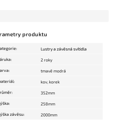
rametry produktu
ategorie
:
Lustry a závěsná svítidla
áruka
:
2 roky
arva
:
tmavě modrá
ateriál
:
kov, korek
růměr
:
352mm
ýška
:
258mm
ýška závěsu
:
2000mm