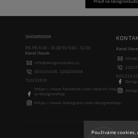
Přejít na Designostudi
SHOWROOM
KONTA
PO-PÁ 9.00 - 18.00 SO 9.00 - 12.00
Karel Vace
Karel Vacek
info
@
info
@
designostudio.cz
2262
605334326, 226220008
60533432
732232010
Desig
https://www.facebook.com/search/top/?
desig
q=designoshop
https://www.instagram.com/designoshop/
Používáme cookies, 