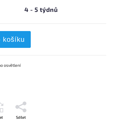
4 - 5 týdnů
o košíku
o osvětlení
at
Sdílet