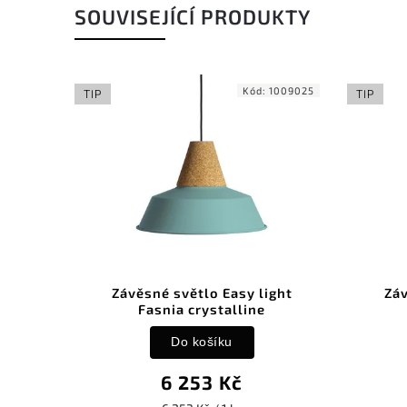
SOUVISEJÍCÍ PRODUKTY
1009028
Kód:
1009025
TIP
TIP
ght
Závěsné světlo Easy light
Záv
Fasnia crystalline
Do košíku
6 253 Kč