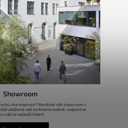
Showroom
trochu více inspirace? Navštivte náš showroom v
 rádi ukážeme náš sortiment osobně, zodpovíme
o vás to nejlepší řešení.