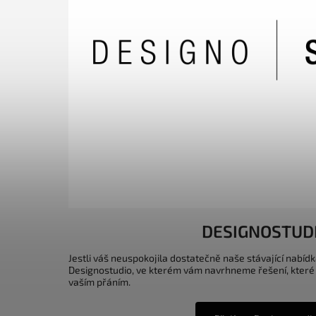
DESIGNOSTUD
Jestli váš neuspokojila dostatečně naše stávající nabídk
Designostudio, ve kterém vám navrhneme řešení, které
vaším přáním.