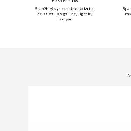
6 253 Kč / 1 ks
ního
Španělský výrobce dekorativního
Špan
 by
osvětlení Design: Easy light by
osv
Carpyen
N