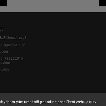
o
KT
k, Růžena Jirsová
designostudio.cz
20008
6, 732232010
noshop
noshop
abychom Vám umožnili pohodlné prohlížení webu a díky
Copyright 2026
Designoshop
. Všechna práva vyhrazena.