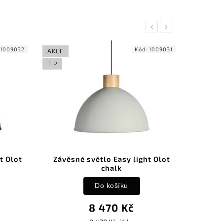
Previous
Next
1009032
Kód:
1009031
AKCE
AKCE
TIP
TIP
t Olot
Závěsné světlo Easy light Olot
Závěs
chalk
Do košíku
8 470 Kč