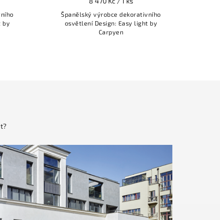
8 470 Kč / 1 ks
vního
Španělský výrobce dekorativního
Špa
t by
osvětlení Design: Easy light by
os
Carpyen
t?