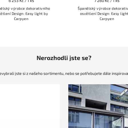
6 253 Kč / 1 ks
7 260 Kč / 1 ks
ělský výrobce dekorativního
Španělský výrobce dekorati
ětlení Design: Easy light by
osvětlení Design: Easy ligh
Carpyen
Carpyen
Nerozhodli jste se?
evybrali jste si z našeho sortimentu, nebo se potřebujete dále inspirova