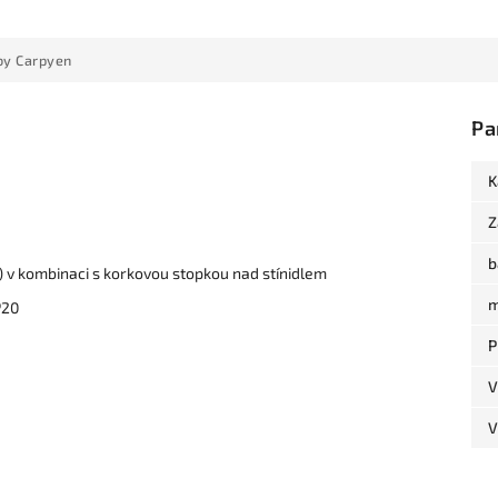
by Carpyen
Pa
K
Z
b
) v kombinaci s korkovou stopkou nad stínidlem
m
P20
P
V
V