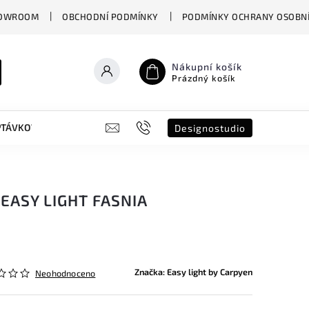
OWROOM
OBCHODNÍ PODMÍNKY
PODMÍNKY OCHRANY OSOBNÍ
Nákupní košík
Prázdný košík
PTÁVKOVÝ FORMULÁŘ
B2B
SHOWROOM
DESIGNO ST
Designostudio
EASY LIGHT FASNIA
Značka:
Easy light by Carpyen
Neohodnoceno