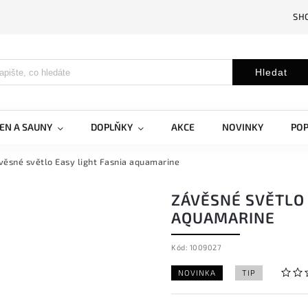
SH
Hledat
EN A SAUNY
DOPLŇKY
AKCE
NOVINKY
PO
věsné světlo Easy light Fasnia aquamarine
ZÁVĚSNÉ SVĚTLO 
AQUAMARINE
Kód:
1009027
NOVINKA
TIP