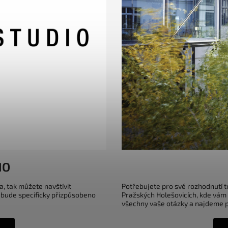
IO
a, tak můžete navštívit
Potřebujete pro své rozhodnutí 
 bude specificky přizpůsobeno
Pražských Holešovicích, kde vám
všechny vaše otázky a najdeme pr