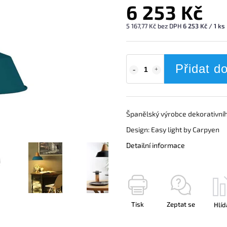
6 253 Kč
5 167,77 Kč bez DPH
6 253 Kč / 1 ks
Přidat d
Španělský výrobce dekorativníh
Design: Easy light by Carpyen
Detailní informace
Tisk
Zeptat se
Hlíd