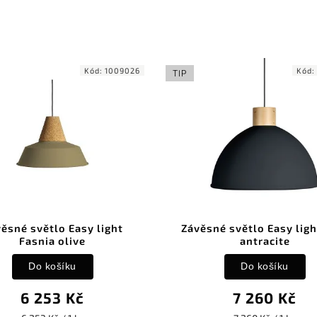
Kód:
1009026
Kód:
TIP
ěsné světlo Easy light
Závěsné světlo Easy ligh
Fasnia olive
antracite
Do košíku
Do košíku
6 253 Kč
7 260 Kč