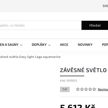
SH
Hledat
EN A SAUNY
DOPLŇKY
AKCE
NOVINKY
PO
věsné světlo Easy light Laga aquamarine
ZÁVĚSNÉ SVĚTLO
Kód:
1009015
Neoho
TIP
5 612 Kč