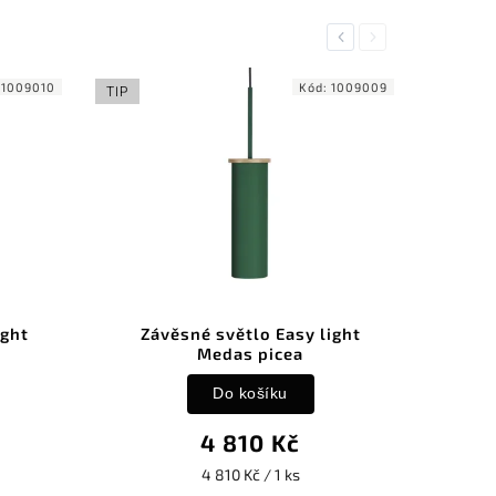
Previous
Next
:
1009010
Kód:
1009009
TIP
ight
Závěsné světlo Easy light
Medas picea
Do košíku
4 810 Kč
4 810 Kč / 1 ks