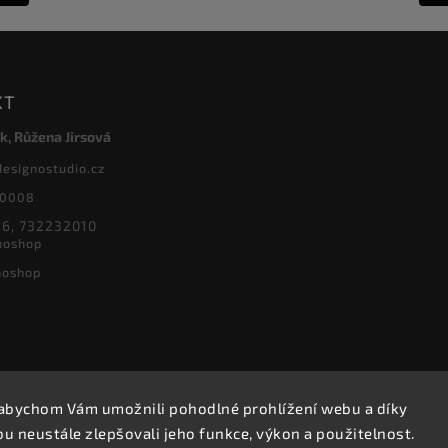
KT
k, Růžena Jirsová
designostudio.cz
20008
6, 732232010
noshop
noshop
abychom Vám umožnili pohodlné prohlížení webu a díky
Copyright 2026
Designoshop
. Všechna práva vyhrazena.
 neustále zlepšovali jeho funkce, výkon a použitelnost.
Upravit nastavení cookies