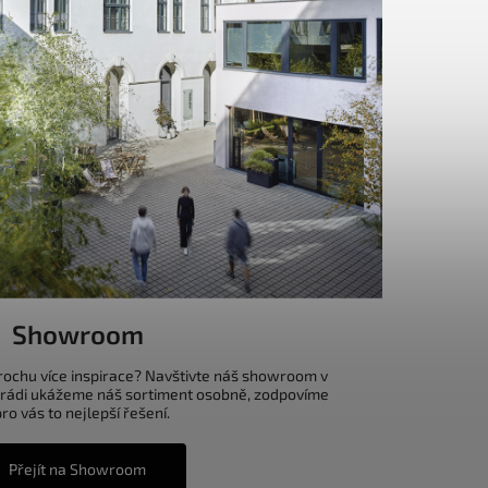
Showroom
trochu více inspirace? Navštivte náš showroom v
 rádi ukážeme náš sortiment osobně, zodpovíme
o vás to nejlepší řešení.
Přejít na Showroom