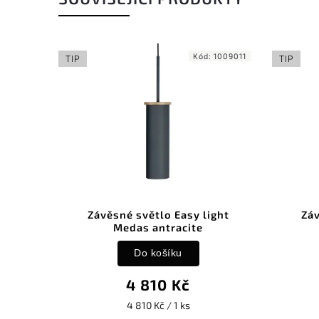
1009016
Kód:
1009011
TIP
TIP
t Laga
Závěsné světlo Easy light
Záv
Medas antracite
Do košíku
4 810 Kč
4 810 Kč / 1 ks