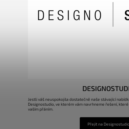
DESIGNOSTUD
Jestli váš neuspokojila dostatečně naše stávající nabídk
Designostudio, ve kterém vám navrhneme řešení, které
vaším přáním.
Přejít na Designostudi