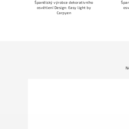
ního
Španělský výrobce dekorativního
Špan
 by
osvětlení Design: Easy light by
osv
Carpyen
N