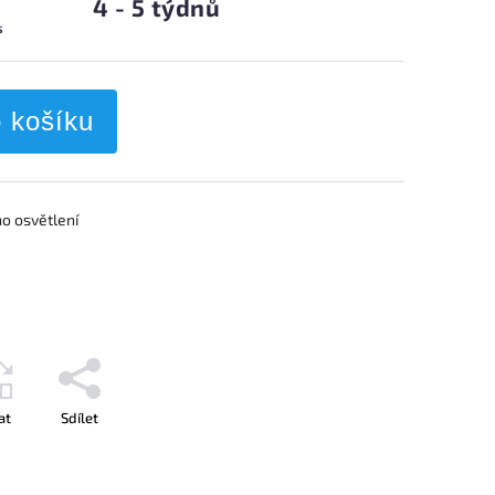
4 - 5 týdnů
s
o košíku
o osvětlení
at
Sdílet