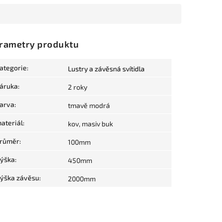
rametry produktu
ategorie
:
Lustry a závěsná svítidla
áruka
:
2 roky
arva
:
tmavě modrá
ateriál
:
kov, masiv buk
růměr
:
100mm
ýška
:
450mm
ýška závěsu
:
2000mm