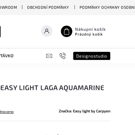
OWROOM
OBCHODNÍ PODMÍNKY
PODMÍNKY OCHRANY OSOBNÍ
Nákupní košík
Prázdný košík
PTÁVKOVÝ FORMULÁŘ
B2B
SHOWROOM
DESIGNO ST
Designostudio
 EASY LIGHT LAGA AQUAMARINE
Značka:
Easy light by Carpyen
dnoceno