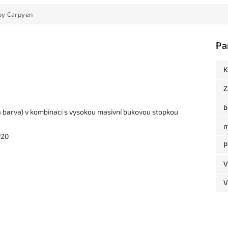
by Carpyen
Pa
K
Z
b
 barva) v kombinaci s vysokou masivní bukovou stopkou
m
P20
P
V
V