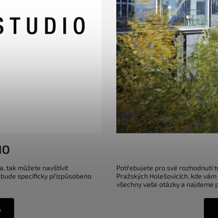
IO
a, tak můžete navštívit
Potřebujete pro své rozhodnutí 
 bude specificky přizpůsobeno
Pražských Holešovicích, kde vám
všechny vaše otázky a najdeme pr
o