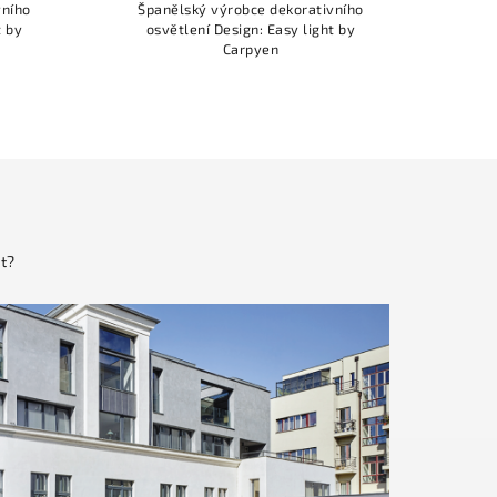
vního
Španělský výrobce dekorativního
t by
osvětlení Design: Easy light by
Carpyen
t?