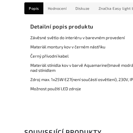
Popis
Hodnocení
Diskuze
Značka
Easy light 
Detailní popis produktu
Závěsné světlo do interiéru v barevném provedení
Materiál montury kov v černém nástřiku
Černý přívodní kabel
Materiál stínidla kov v barvě Aquamarine(tmavě modrá
nad stínidlem
Zdroj max. 1x25W E27(není součástí osvětlení), 230V, I
Možnost použití LED zdroje
SOUVISEJÍCÍ PRODUKTY