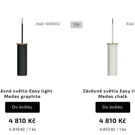
Kód:
1009012
Kód
TIP
ěsné světlo Easy light
Závěsné světlo Easy l
Medas graphite
Medas chalk
Do košíku
Do košíku
4 810 Kč
4 810 Kč
4 810 Kč / 1 ks
4 810 Kč / 1 ks