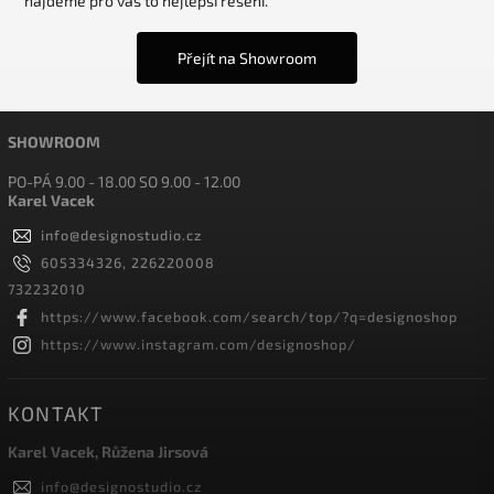
najdeme pro vás to nejlepší řešení.
Přejít na Showroom
SHOWROOM
PO-PÁ 9.00 - 18.00 SO 9.00 - 12.00
Karel Vacek
info
@
designostudio.cz
605334326, 226220008
732232010
https://www.facebook.com/search/top/?q=designoshop
https://www.instagram.com/designoshop/
KONTAKT
Karel Vacek, Růžena Jirsová
info
@
designostudio.cz