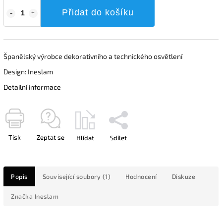
Přidat do košíku
Španělský výrobce dekorativního a technického osvětlení
Design: Ineslam
Detailní informace
Tisk
Zeptat se
Hlídat
Sdílet
Popis
Související soubory (1)
Hodnocení
Diskuze
Značka
Ineslam