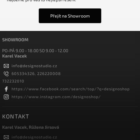
Přejít na Showroom
SHOWROOM
PO-PÁ 9.00 - 18.00 SO 9.00 - 12.00
Karel Vacek
info
@
designostudio.cz
605334326, 226220008
732232010
https://www.facebook.com/search/top/?q=designoshop
https://www.instagram.com/designoshop/
KONTAKT
Karel Vacek, Růžena Jirsová
info
@
designostudio.cz