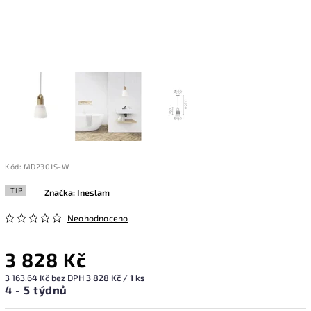
Kód:
MD2301S-W
TIP
Značka:
Ineslam
Neohodnoceno
3 828 Kč
3 163,64 Kč bez DPH
3 828 Kč / 1 ks
4 - 5 týdnů