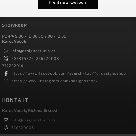
Přejít na Showroom
SHOWROOM
PO-PÁ 9.00 - 18.00 SO 9.00 - 12.00
Karel Vacek
info
@
designostudio.cz
605334326, 226220008
732232010
https://www.facebook.com/search/top/?q=designoshop
https://www.instagram.com/designoshop/
KONTAKT
Karel Vacek, Růžena Jirsová
info
@
designostudio.cz
226220008
605334326, 732232010