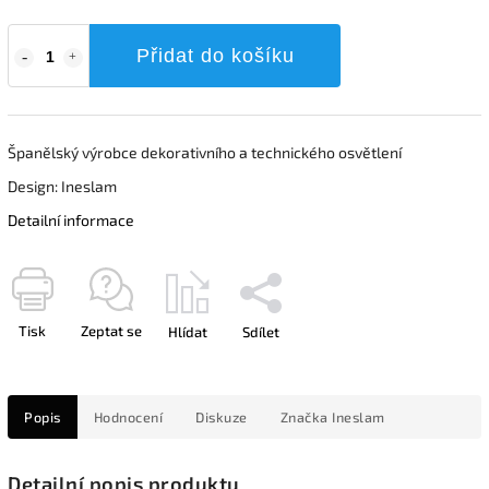
Přidat do košíku
Španělský výrobce dekorativního a technického osvětlení
Design: Ineslam
Detailní informace
Tisk
Zeptat se
Hlídat
Sdílet
Popis
Hodnocení
Diskuze
Značka
Ineslam
Detailní popis produktu