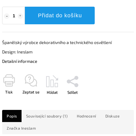
Přidat do košíku
Španělský výrobce dekorativního a technického osvětlení
Design: Ineslam
Detailní informace
Tisk
Zeptat se
Hlídat
Sdílet
Popis
Související soubory (1)
Hodnocení
Diskuze
Značka
Ineslam