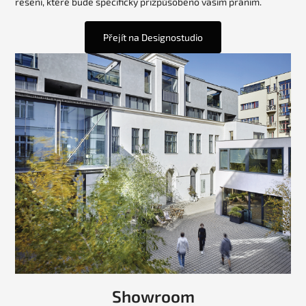
řešení, které bude specificky přizpůsobeno vaším přáním.
Přejít na Designostudio
Showroom