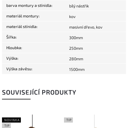
barva montury a stínidla
:
bílý nástřik
materiál montury
:
kov
materiál stínidla
:
masivní dřevo, kov
Šířka
:
300mm
Hloubka
:
250mm
Výška
:
280mm
Výška závěsu
:
1500mm
SOUVISEJÍCÍ PRODUKTY
NOVINKA
TIP
TIP