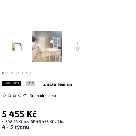
Kód:
MD2414-WH
NOVINKA
TIP
Značka:
Ineslam
Neohodnoceno
5 455 Kč
4 508,26 Kč bez DPH
5 455 Kč / 1 ks
4 - 5 týdnů