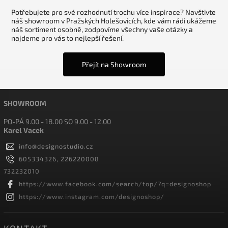
Potřebujete pro své rozhodnutí trochu více inspirace? Navštivte
náš showroom v Pražských Holešovicích, kde vám rádi ukážeme
náš sortiment osobně, zodpovíme všechny vaše otázky a
najdeme pro vás to nejlepší řešení.
Přejít na Showroom
SHOWROOM
PO-PÁ 9.00 - 18.00 SO 9.00 - 12.00
Karel Vacek
info
@
designostudio.cz
605334326, 226220008
732232010
https://www.facebook.com/search/top/?q=designoshop
https://www.instagram.com/designoshop/