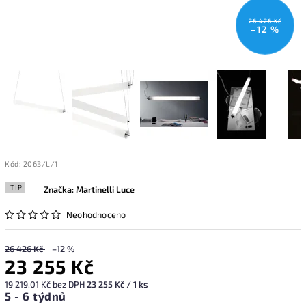
26 426 Kč
–12 %
Kód:
2063/L/1
TIP
Značka:
Martinelli Luce
Neohodnoceno
26 426 Kč
–12 %
23 255 Kč
19 219,01 Kč bez DPH
23 255 Kč / 1 ks
5 - 6 týdnů