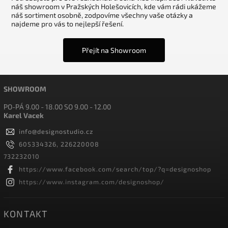
náš showroom v Pražských Holešovicích, kde vám rádi ukážeme
náš sortiment osobně, zodpovíme všechny vaše otázky a
najdeme pro vás to nejlepší řešení.
Přejít na Showroom
SHOWROOM
PO-PÁ 9.00 - 18.00 SO 9.00 - 12.00
Karel Vacek
info
@
designostudio.cz
605334326, 226220008
732232010
https://www.facebook.com/search/top/?q=designoshop
https://www.instagram.com/designoshop/
KONTAKT