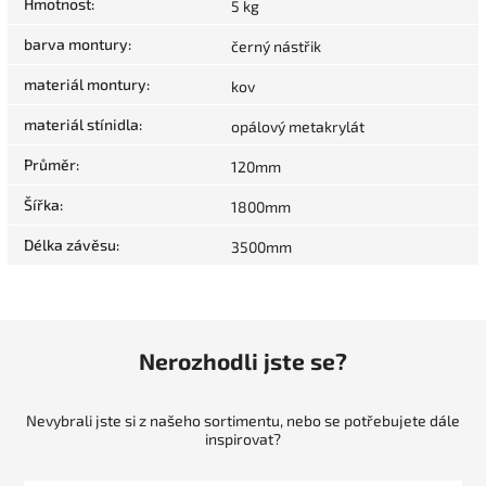
Hmotnost
:
5 kg
barva montury
:
černý nástřik
materiál montury
:
kov
materiál stínidla
:
opálový metakrylát
Průměr
:
120mm
Šířka
:
1800mm
Délka závěsu
:
3500mm
Nerozhodli jste se?
Nevybrali jste si z našeho sortimentu, nebo se potřebujete dále
inspirovat?