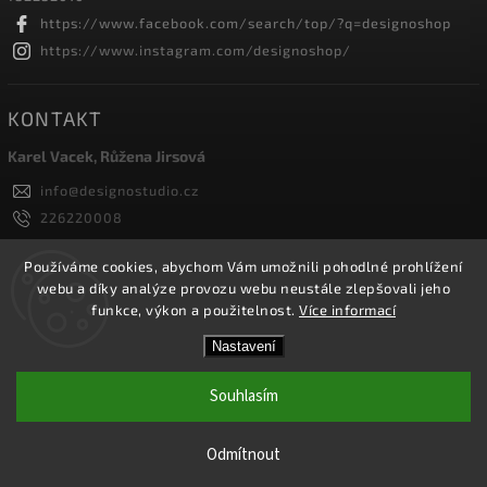
https://www.facebook.com/search/top/?q=designoshop
https://www.instagram.com/designoshop/
KONTAKT
Karel Vacek, Růžena Jirsová
info
@
designostudio.cz
226220008
605334326, 732232010
Designoshop
Používáme cookies, abychom Vám umožnili pohodlné prohlížení
webu a díky analýze provozu webu neustále zlepšovali jeho
designoshop
funkce, výkon a použitelnost.
Více informací
Nastavení
Copyright 2026
Designoshop
. Všechna práva vyhrazena.
Upravit nastavení cookies
Souhlasím
Vytvořil
Shoptet
| Design
Shoptak.cz.
Odmítnout