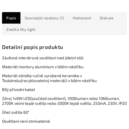
Popis
Související soubory (1)
Hodnocení
Diskuze
Značka
Oty light
Detailní popis produktu
Závěsné interiérové osvětlení nad jídelní stůl
Materiál montury aluminium v bílém nástřiku
Materiál stínidla ručně vyrobená keramika v
Toskánsku(recyklovatelný materiál) v bílém nástřiku
Bílý přívodní kabel
Zdroj 1x9W LED(součástí osvětlení), 1008lumen nebo 1066lumen,
2700K velmi teplé světlo nebo 3000K teplé světlo, 250mA, 230V, IP20
Úhel světla 60°
Osvětlení není stmívatelné