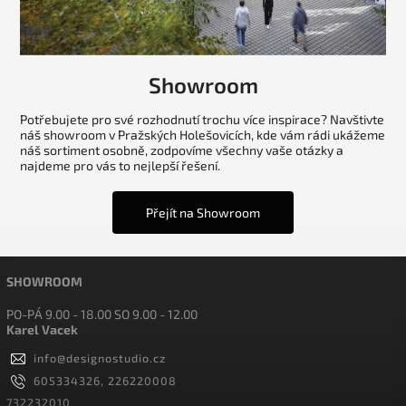
Showroom
Potřebujete pro své rozhodnutí trochu více inspirace? Navštivte
náš showroom v Pražských Holešovicích, kde vám rádi ukážeme
náš sortiment osobně, zodpovíme všechny vaše otázky a
najdeme pro vás to nejlepší řešení.
Přejít na Showroom
SHOWROOM
PO-PÁ 9.00 - 18.00 SO 9.00 - 12.00
Karel Vacek
info
@
designostudio.cz
605334326, 226220008
732232010