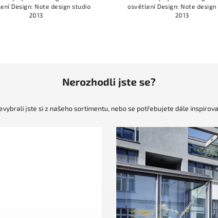
gn studio
osvětlení Design: Note design studio
osv
2013
Nerozhodli jste se?
evybrali jste si z našeho sortimentu, nebo se potřebujete dále inspirova