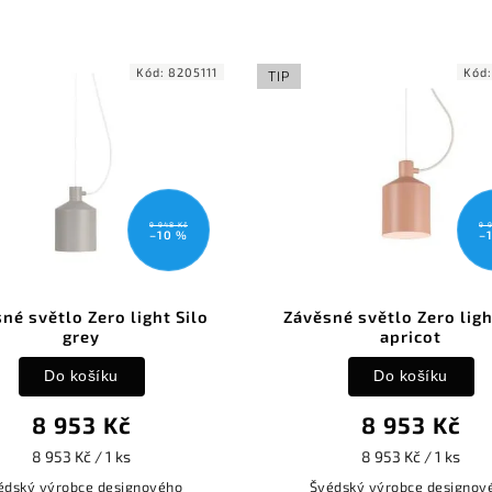
ód:
8205111
Kód:
8205117
TIP
TIP
9 948 Kč
9 948 Kč
–10 %
–10 %
ght Silo
Závěsné světlo Zero light Silo
Záv
apricot
Do košíku
8 953 Kč
8 953 Kč / 1 ks
ového
Švédský výrobce designového