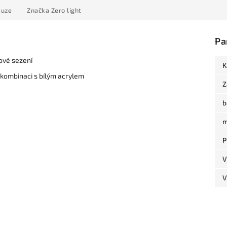
kuze
Značka
Zero light
Pa
rové sezení
K
 kombinaci s bílým acrylem
Z
b
m
P
V
V