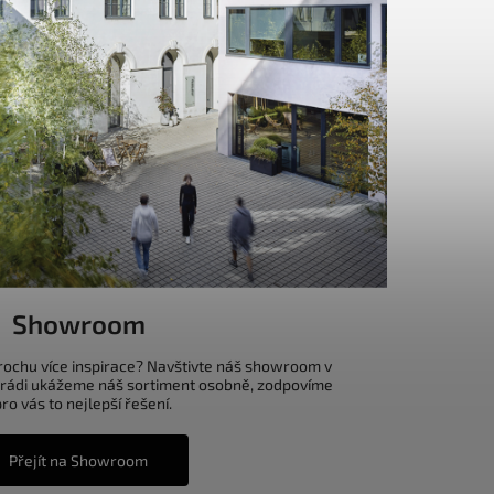
Showroom
trochu více inspirace? Navštivte náš showroom v
 rádi ukážeme náš sortiment osobně, zodpovíme
o vás to nejlepší řešení.
Přejít na Showroom