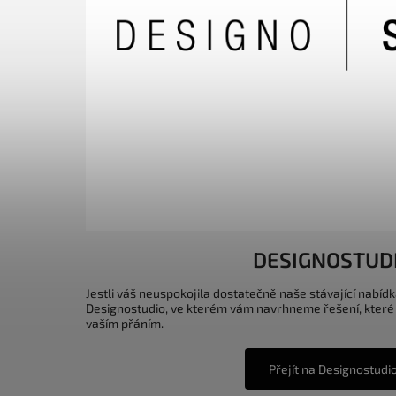
DESIGNOSTUD
Jestli váš neuspokojila dostatečně naše stávající nabídk
Designostudio, ve kterém vám navrhneme řešení, které
vaším přáním.
Přejít na Designostudi