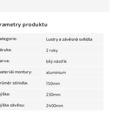
rametry produktu
ategorie
:
Lustry a závěsná svítidla
áruka
:
2 roky
arva
:
bílý nástřik
ateriál montury
:
aluminium
růměr stínidla
:
150mm
ýška
:
230mm
ýška závěsu
:
2400mm