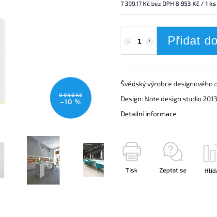
7 399,17 Kč bez DPH
8 953 Kč / 1 ks
Přidat d
Švédský výrobce designového o
9 948 Kč
Design: Note design studio 201
–10 %
Detailní informace
Tisk
Zeptat se
Hlíd