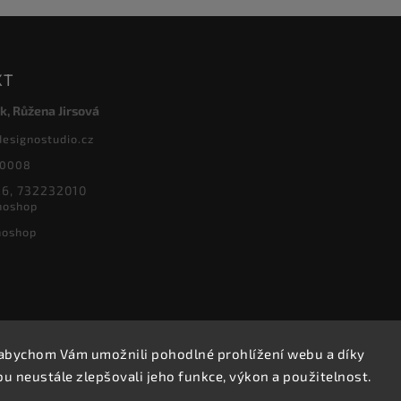
KT
k, Růžena Jirsová
designostudio.cz
20008
6, 732232010
noshop
noshop
abychom Vám umožnili pohodlné prohlížení webu a díky
Copyright 2026
Designoshop
. Všechna práva vyhrazena.
 neustále zlepšovali jeho funkce, výkon a použitelnost.
Upravit nastavení cookies