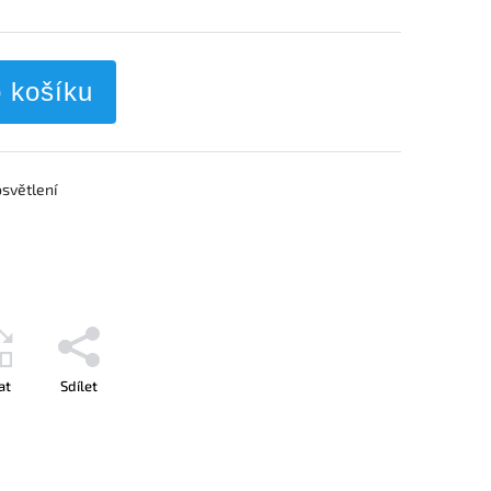
o košíku
světlení
3
at
Sdílet