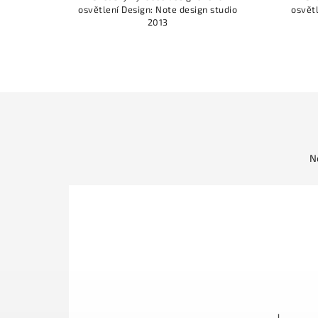
ětlení Design: Note design studio
osvětlení Design: Note desi
2013
2013
N