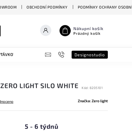
OWROOM
OBCHODNÍ PODMÍNKY
PODMÍNKY OCHRANY OSOBNÍ
Nákupní košík
Prázdný košík
PTÁVKOVÝ FORMULÁŘ
B2B
SHOWROOM
DESIGNO ST
Designostudio
ZERO LIGHT SILO WHITE
Kód:
8205101
Značka:
Zero light
dnoceno
5 - 6 týdnů