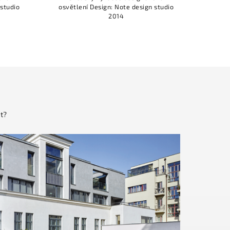
ětlení Design: Note design studio
osvětlení Design: Note des
2014
2014
t?