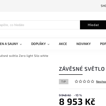
SH
Hledat
EN A SAUNY
DOPLŇKY
AKCE
NOVINKY
PO
věsné světlo Zero light Silo white
ZÁVĚSNÉ SVĚTLO 
Neoho
TIP
9 948 Kč
–10 %
8 953 Kč