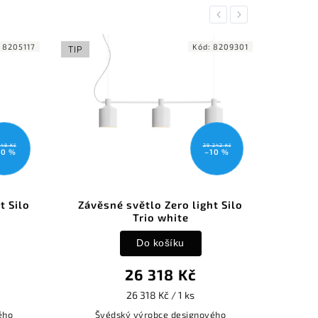
Previous
Next
Kód:
8209301
K
TIP
29 242 Kč
–10 %
ěsné světlo Zero light Silo
Stojací kovová lamp
Trio white
light Silo whit
Do košíku
Do košíku
26 318 Kč
16 884 Kč
26 318 Kč / 1 ks
16 884 Kč / 1 ks
Švédský výrobce designového
Švédský výrobce desig