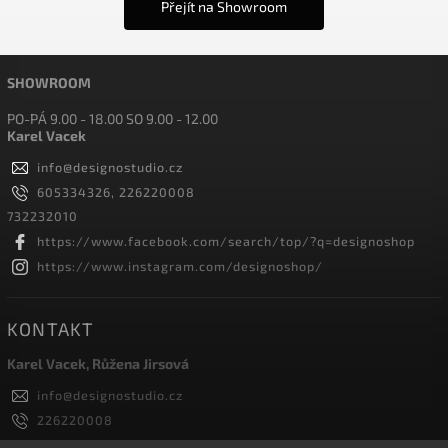
Přejít na Showroom
SHOWROOM
PO-PÁ 9.00 - 18.00 SO 9.00 - 12.00
Karel Vacek
info
@
designostudio.cz
605334326, 226220008
732232010
https://www.facebook.com/search/top/?q=designoshop
https://www.instagram.com/designoshop/
KONTAKT
Karel Vacek, Růžena Jirsová
info
@
designostudio.cz
226220008
605334326, 732232010