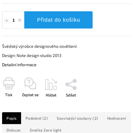
Přidat do košíku
Švédský výrobce designového osvětlení
Design: Note design studio 2013
Detailní informace
Tisk
Zeptat se
Hlídat
Sdílet
Popis
Podobné (2)
Související soubory (2)
Hodnocení
Diskuze
Značka
Zero light