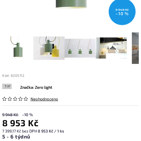
9 948 Kč
–10 %
Kód:
8205112
TIP
Značka:
Zero light
Neohodnoceno
9 948 Kč
–10 %
8 953 Kč
7 399,17 Kč bez DPH
8 953 Kč / 1 ks
5 - 6 týdnů