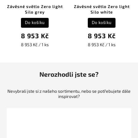
Závěsné světlo Zero light
Závěsné světlo Zero light
Silo grey
Silo white
Do košíku
Do košíku
8 953 Kč
8 953 Kč
8 953 Kč / 1 ks
8 953 Kč / 1 ks
Nerozhodli jste se?
Nevybrali jste si z našeho sortimentu, nebo se potřebujete dále
inspirovat?