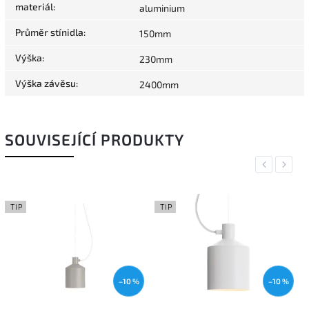
materiál
:
aluminium
Průměr stínidla
:
150mm
Výška
:
230mm
Výška závěsu
:
2400mm
SOUVISEJÍCÍ PRODUKTY
Previous
Next
TIP
TIP
–10 %
–10 %