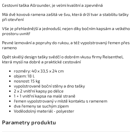
Cestovní taška Allrounder, je velmi kvalitní a zpevněná
Má dvě kovová ramena zašitá ve švu, která drží tvar a stabilitu tašky
při otevření
Vše je přehlednější a jednoduší, nejen díky bočním kapsám a velkého
prostoru uvnitř
Pevné lemování a popruhy do rukou, a též vypolstrovaný řemen přes
rameno
Opět skvělý design tašky svědčí o dobrém vkusu firmy Reisenthel,
která myslí na dobré a praktické cestování
rozměry: 40 x 33,5 x 24 cm
objem: 18 l.
nosnost: 15 kg
vypolstrované boční stěny a dno tašky
2 x 2 vnitřní kapsy po délce
1 + 1 vnitřní kapsa na malé straně
řemen vypolstrovaný v místě kontaktu s ramenem
dva řemeny se suchým zipem
Voděodolný materiál - polyester
Parametry produktu