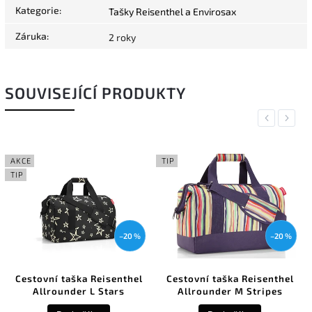
Kategorie
:
Tašky Reisenthel a Envirosax
Záruka
:
2 roky
SOUVISEJÍCÍ PRODUKTY
Previous
Next
AKCE
TIP
TIP
–20 %
–20 %
Cestovní taška Reisenthel
Cestovní taška Reisenthel
Allrounder L Stars
Allrounder M Stripes