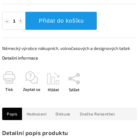
Přidat do košíku
Německý výrobce nákupních, volnočasových a designových tašek
Detailní informace
Tisk
Zeptat se
Hlídat
Sdílet
Popis
Hodnocení
Diskuze
Značka
Reisenthel
Detailní popis produktu