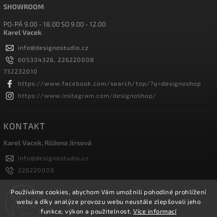
SHOWROOM
PO-PÁ 9.00 - 18.00 SO 9.00 - 12.00
Karel Vacek
info
@
designostudio.cz
605334326, 226220008
732232010
https://www.facebook.com/search/top/?q=designoshop
https://www.instagram.com/designoshop/
KONTAKT
Karel Vacek, Růžena Jirsová
info
@
designostudio.cz
226220008
605334326, 732232010
Designoshop
Používáme cookies, abychom Vám umožnili pohodlné prohlížení
webu a díky analýze provozu webu neustále zlepšovali jeho
designoshop
funkce, výkon a použitelnost.
Více informací