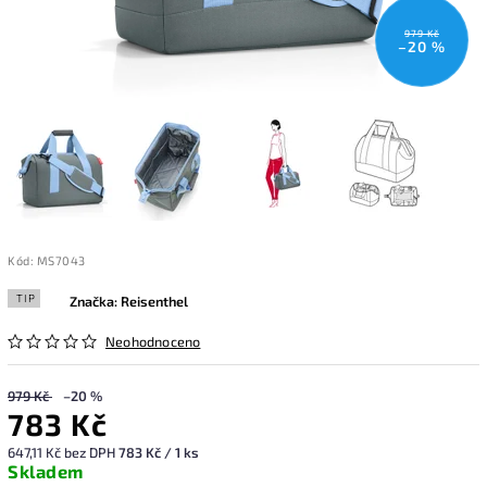
979 Kč
–20 %
Kód:
MS7043
TIP
Značka:
Reisenthel
Neohodnoceno
979 Kč
–20 %
783 Kč
647,11 Kč bez DPH
783 Kč / 1 ks
Skladem