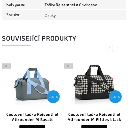
Kategorie
:
Tašky Reisenthel a Envirosax
Záruka
:
2 roky
SOUVISEJÍCÍ PRODUKTY
Previous
Next
TIP
TIP
–20 %
–20 %
Cestovní taška Reisenthel
Cestovní taška Reisenthel
Allrounder M Basalt
Allrounder M Fifties black