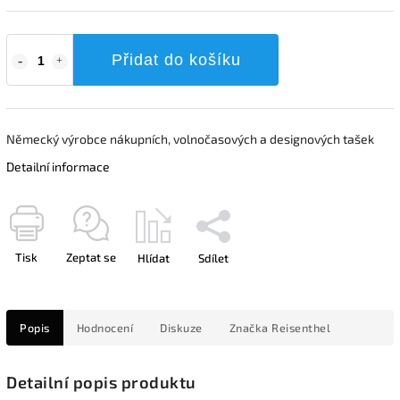
Přidat do košíku
Německý výrobce nákupních, volnočasových a designových tašek
Detailní informace
Tisk
Zeptat se
Hlídat
Sdílet
Popis
Hodnocení
Diskuze
Značka
Reisenthel
Detailní popis produktu