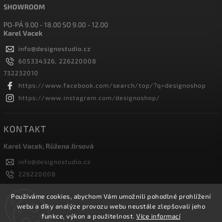
SHOWROOM
PO-PÁ 9.00 - 18.00 SO 9.00 - 12.00
Karel Vacek
info
@
designostudio.cz
605334326, 226220008
732232010
https://www.facebook.com/search/top/?q=designoshop
https://www.instagram.com/designoshop/
KONTAKT
Karel Vacek, Růžena Jirsová
info
@
designostudio.cz
226220008
605334326, 732232010
Designoshop
Používáme cookies, abychom Vám umožnili pohodlné prohlížení
webu a díky analýze provozu webu neustále zlepšovali jeho
designoshop
funkce, výkon a použitelnost.
Více informací