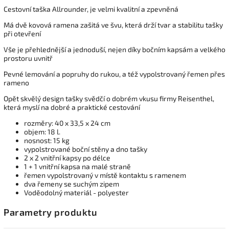
Cestovní taška Allrounder, je velmi kvalitní a zpevněná
Má dvě kovová ramena zašitá ve švu, která drží tvar a stabilitu tašky
při otevření
Vše je přehlednější a jednoduší, nejen díky bočním kapsám a velkého
prostoru uvnitř
Pevné lemování a popruhy do rukou, a též vypolstrovaný řemen přes
rameno
Opět skvělý design tašky svědčí o dobrém vkusu firmy Reisenthel,
která myslí na dobré a praktické cestování
rozměry: 40 x 33,5 x 24 cm
objem: 18 l.
nosnost: 15 kg
vypolstrované boční stěny a dno tašky
2 x 2 vnitřní kapsy po délce
1 + 1 vnitřní kapsa na malé straně
řemen vypolstrovaný v místě kontaktu s ramenem
dva řemeny se suchým zipem
Voděodolný materiál - polyester
Parametry produktu