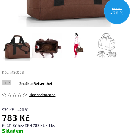
979 Kč
–20 %
Kód:
MS6008
TIP
Značka:
Reisenthel
Neohodnoceno
979 Kč
–20 %
783 Kč
647,11 Kč bez DPH
783 Kč / 1 ks
Skladem