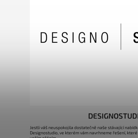
DESIGNOSTUD
Jestli váš neuspokojila dostatečně naše stávající nabídk
Designostudio, ve kterém vám navrhneme řešení, které
vaším přáním.