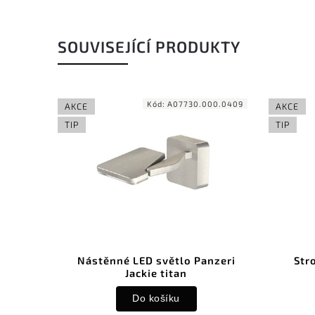
SOUVISEJÍCÍ PRODUKTY
00.0409
Kód:
A07730.000.0409
AKCE
AKCE
TIP
TIP
nzeri
Nástěnné LED světlo Panzeri
Str
Jackie titan
Do košíku