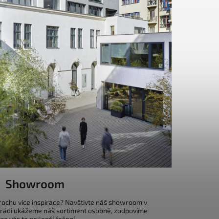
Showroom
trochu více inspirace? Navštivte náš showroom v
 rádi ukážeme náš sortiment osobně, zodpovíme
o vás to nejlepší řešení.