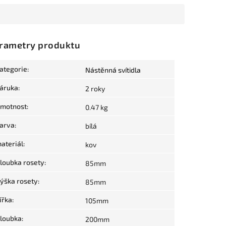
rametry produktu
ategorie
:
Nástěnná svítidla
áruka
:
2 roky
motnost
:
0.47 kg
arva
:
bílá
ateriál
:
kov
loubka rosety
:
85mm
ýška rosety
:
85mm
ířka
:
105mm
loubka
:
200mm