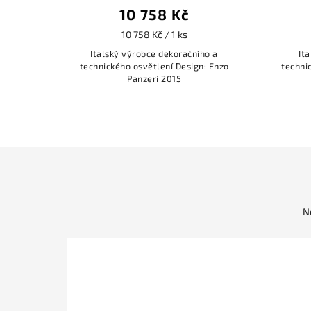
10 758 Kč
10 758 Kč / 1 ks
o a
Italský výrobce dekoračního a
It
 Enzo
technického osvětlení Design: Enzo
techni
Panzeri 2015
N