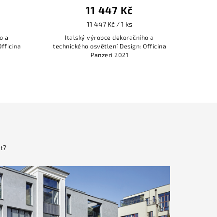
11 447 Kč
11 447 Kč / 1 ks
o a
Italský výrobce dekoračního a
It
fficina
technického osvětlení Design: Officina
techni
Panzeri 2021
t?