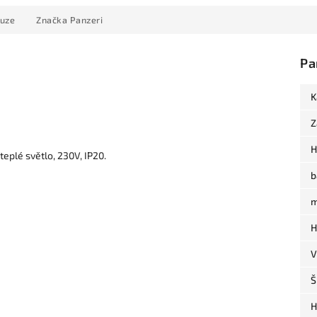
kuze
Značka
Panzeri
Pa
e
K
Z
H
eplé světlo, 230V, IP20.
b
m
H
V
Š
H