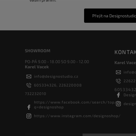
Přejít na Designostudi
SHOWROOM
KONTA
PO-PÁ 9.00 - 18.00 SO 9.00 - 12.00
Karel Vace
Karel Vacek
info
@
info
@
designostudio.cz
2262
605334326, 226220008
60533432
732232010
Desig
https://www.facebook.com/search/top/?
desig
q=designoshop
https://www.instagram.com/designoshop/