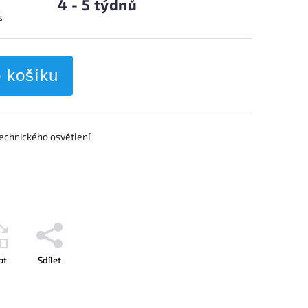
4 - 5 týdnů
s
o košíku
technického osvětlení
at
Sdílet