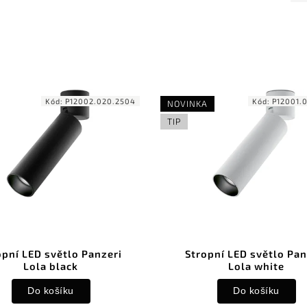
Kód:
P12002.020.2504
Kód:
P12001.
NOVINKA
TIP
opní LED světlo Panzeri
Stropní LED světlo Pan
Lola black
Lola white
Do košíku
Do košíku