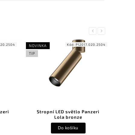
Previous
Next
020.2504
Kód:
P12017.020.2504
NOVINKA
NOVINK
TIP
TIP
zeri
Stropní LED světlo Panzeri
Str
Lola bronze
Do košíku