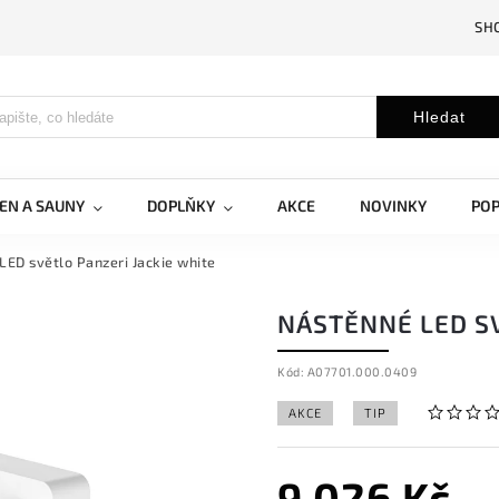
SH
Hledat
EN A SAUNY
DOPLŇKY
AKCE
NOVINKY
PO
LED světlo Panzeri Jackie white
NÁSTĚNNÉ LED SV
Kód:
A07701.000.0409
AKCE
TIP
9 026 Kč