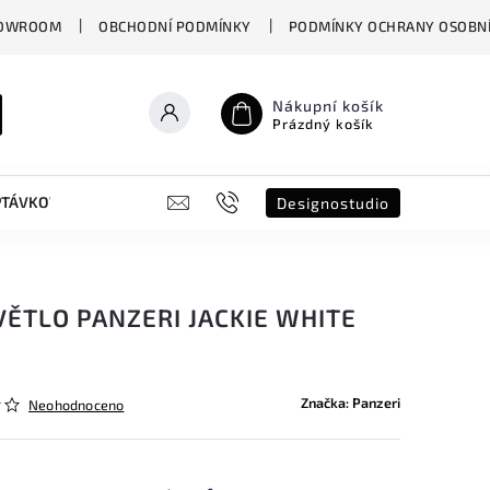
OWROOM
OBCHODNÍ PODMÍNKY
PODMÍNKY OCHRANY OSOBNÍ
Nákupní košík
Prázdný košík
PTÁVKOVÝ FORMULÁŘ
B2B
SHOWROOM
DESIGNO ST
Designostudio
ĚTLO PANZERI JACKIE WHITE
Značka:
Panzeri
Neohodnoceno