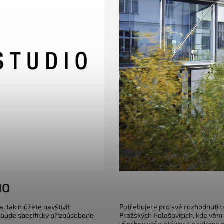
IO
a, tak můžete navštívit
Potřebujete pro své rozhodnutí 
 bude specificky přizpůsobeno
Pražských Holešovicích, kde vám
všechny vaše otázky a najdeme pr