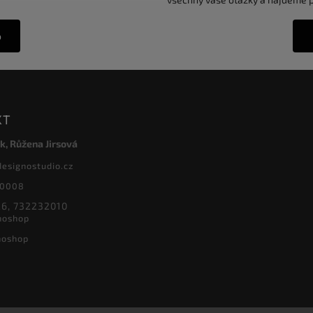
o
KT
k, Růžena Jirsová
designostudio.cz
20008
6, 732232010
noshop
noshop