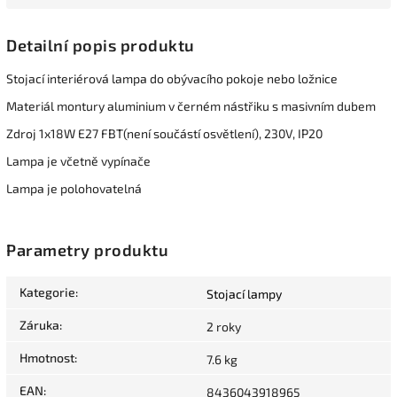
Detailní popis produktu
Stojací interiérová lampa do obývacího pokoje nebo ložnice
Materiál montury aluminium v černém nástřiku s masivním dubem
Zdroj 1x18W E27 FBT(není součástí osvětlení), 230V, IP20
Lampa je včetně vypínače
Lampa je polohovatelná
Parametry produktu
Kategorie
:
Stojací lampy
Záruka
:
2 roky
Hmotnost
:
7.6 kg
EAN
:
8436043918965