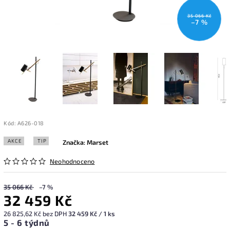
35 066 Kč
–7 %
Kód:
A626-018
AKCE
TIP
Značka:
Marset
Neohodnoceno
35 066 Kč
–7 %
32 459 Kč
26 825,62 Kč bez DPH
32 459 Kč / 1 ks
5 - 6 týdnů