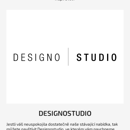
DESIGNOSTUDIO
Jestli váš neuspokojila dostatečně naše stávající nabídka, tak
můžete navštívit Designostudio, ve kterém vám navrhneme