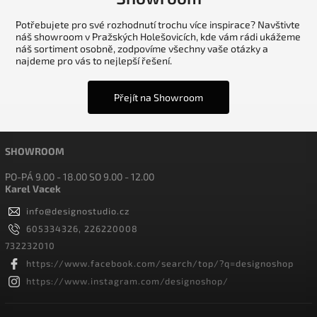
Potřebujete pro své rozhodnutí trochu více inspirace? Navštivte
náš showroom v Pražských Holešovicích, kde vám rádi ukážeme
náš sortiment osobně, zodpovíme všechny vaše otázky a
najdeme pro vás to nejlepší řešení.
Přejít na Showroom
SHOWROOM
PO-PÁ 9.00 - 18.00 SO 9.00 - 12.00
Karel Vacek
info
@
designostudio.cz
605334326, 226220008
732232010
https://www.facebook.com/search/top/?q=designoshop
https://www.instagram.com/designoshop/