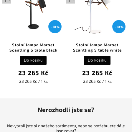
TIP
TIP
–10 %
–10 %
Stolní lampa Marset
Stolní lampa Marset
Scantling S table black
Scantling S table white
Do košíku
Do košíku
23 265 Kč
23 265 Kč
23 265 Kč / 1 ks
23 265 Kč / 1 ks
Nerozhodli jste se?
Nevybrali jste si z našeho sortimentu, nebo se potřebujete dále
inspirovat?