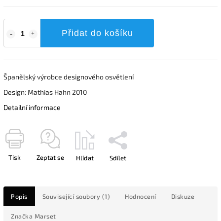
Přidat do košíku
Španělský výrobce designového osvětlení
Design: Mathias Hahn 2010
Detailní informace
Tisk
Zeptat se
Hlídat
Sdílet
Popis
Související soubory (1)
Hodnocení
Diskuze
Značka
Marset