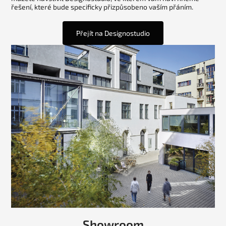
řešení, které bude specificky přizpůsobeno vaším přáním.
Přejít na Designostudio
Showroom