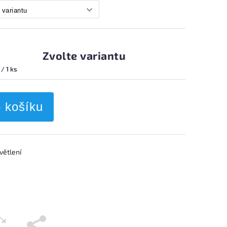
Zvolte variantu
 / 1 ks
o košíku
větlení