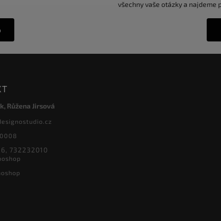
všechny vaše otázky a najdeme pr
o
KT
k, Růžena Jirsová
designostudio.cz
20008
6, 732232010
noshop
noshop