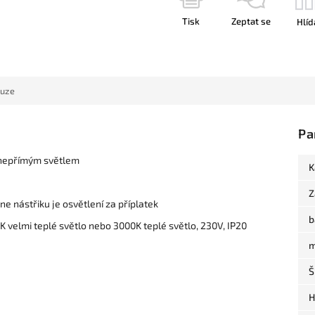
Tisk
Zeptat se
Hlíd
kuze
Pa
 nepřímým světlem
K
Z
 nástřiku je osvětlení za příplatek
b
 velmi teplé světlo nebo 3000K teplé světlo, 230V, IP20
m
Š
H