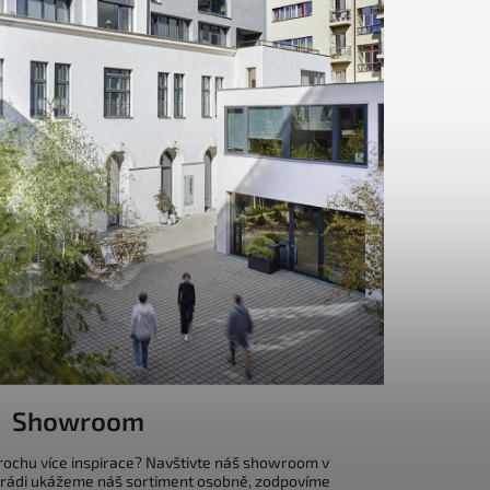
Showroom
trochu více inspirace? Navštivte náš showroom v
 rádi ukážeme náš sortiment osobně, zodpovíme