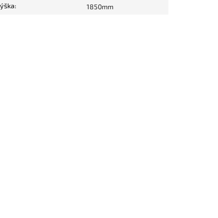
ýška
:
1850mm