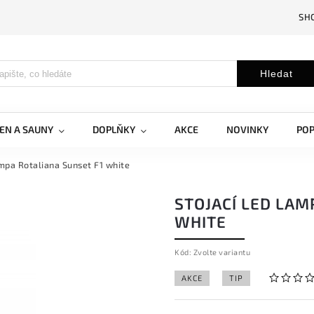
SH
Hledat
EN A SAUNY
DOPLŇKY
AKCE
NOVINKY
PO
ampa Rotaliana Sunset F1 white
STOJACÍ LED LAM
WHITE
Kód:
Zvolte variantu
AKCE
TIP