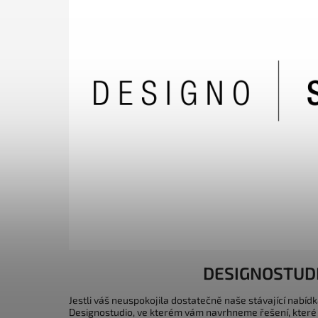
DESIGNOSTUD
Jestli váš neuspokojila dostatečně naše stávající nabídk
Designostudio, ve kterém vám navrhneme řešení, které