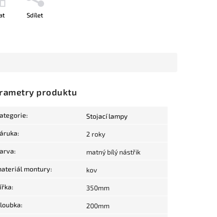
at
Sdílet
rametry produktu
ategorie
:
Stojací lampy
áruka
:
2 roky
arva
:
matný bílý nástřik
ateriál montury
:
kov
ířka
:
350mm
loubka
:
200mm