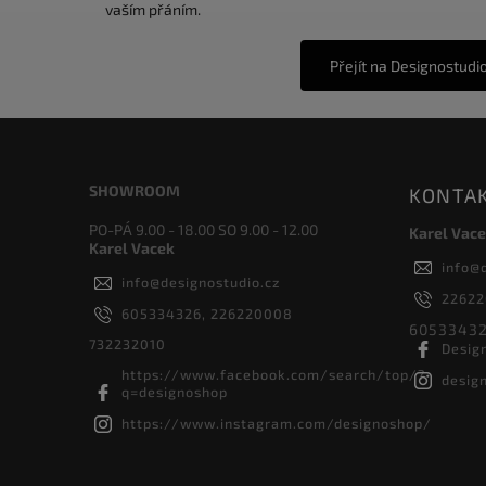
vaším přáním.
Přejít na Designostudi
SHOWROOM
KONTA
PO-PÁ 9.00 - 18.00 SO 9.00 - 12.00
Karel Vace
Karel Vacek
info
@
info
@
designostudio.cz
2262
605334326, 226220008
60533432
732232010
Desig
https://www.facebook.com/search/top/?
desig
q=designoshop
https://www.instagram.com/designoshop/