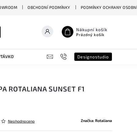
OWROOM
OBCHODNÍ PODMÍNKY
PODMÍNKY OCHRANY OSOBNÍ
Nákupní košík
Prázdný košík
PTÁVKOVÝ FORMULÁŘ
B2B
SHOWROOM
DESIGNO ST
Designostudio
PA ROTALIANA SUNSET F1
Značka:
Rotaliana
Neohodnoceno