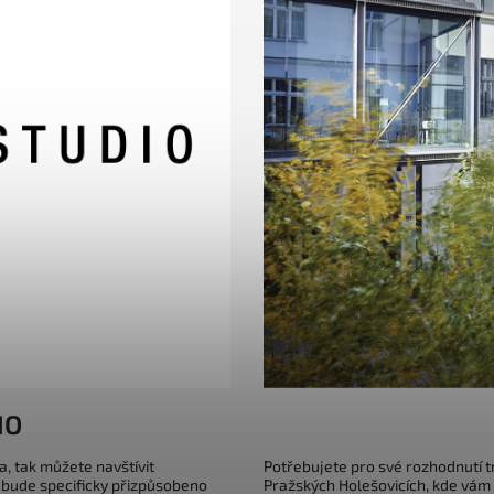
IO
a, tak můžete navštívit
Potřebujete pro své rozhodnutí 
 bude specificky přizpůsobeno
Pražských Holešovicích, kde vám