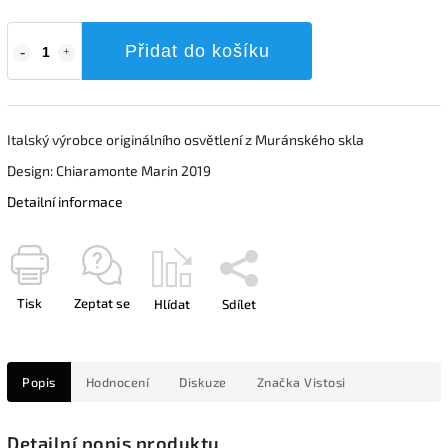
Přidat do košíku
Italský výrobce originálního osvětlení z Muránského skla
Design: Chiaramonte Marin 2019
Detailní informace
Tisk
Zeptat se
Hlídat
Sdílet
Popis
Hodnocení
Diskuze
Značka
Vistosi
Detailní popis produktu