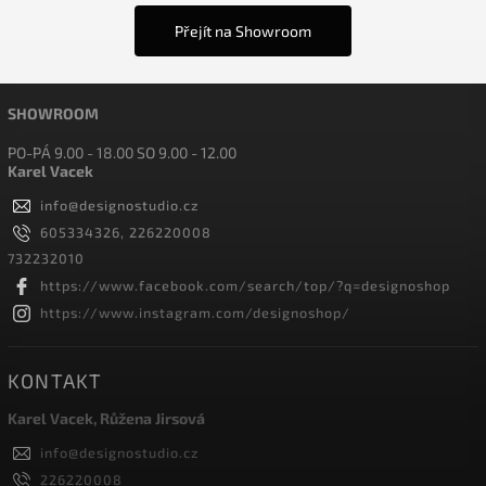
Přejít na Showroom
SHOWROOM
PO-PÁ 9.00 - 18.00 SO 9.00 - 12.00
Karel Vacek
info
@
designostudio.cz
605334326, 226220008
732232010
https://www.facebook.com/search/top/?q=designoshop
https://www.instagram.com/designoshop/
KONTAKT
Karel Vacek, Růžena Jirsová
info
@
designostudio.cz
226220008