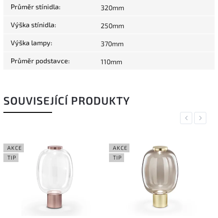
Průměr stínidla
:
320mm
Výška stínidla
:
250mm
Výška lampy
:
370mm
Průměr podstavce
:
110mm
SOUVISEJÍCÍ PRODUKTY
Previous
Next
AKCE
AKCE
TIP
TIP