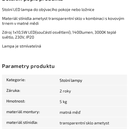
Stolní LED lampa do obývacího pokoje nebo ložnice
Materiál stínidla ametyst transparentní sklo v kombinaci s kovovým
trnem v matné mědi
Zdroj 1x10,5W LED(součástí osvětlení), 1400lumen, 3000K teplé
světlo, 230V, IP20
Lampa je stmívatelná
Parametry produktu
Kategorie
:
Stolní lampy
Záruka
:
2 roky
Hmotnost
:
5 kg
materiál montury
:
matná měď
materiál stínidla
:
transparentní sklo ametyst