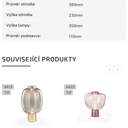
Průměr stínidla
:
380mm
Výška stínidla
:
230mm
Výška lampy
:
350mm
Průměr podstavce
:
110mm
SOUVISEJÍCÍ PRODUKTY
Previous
Next
AKCE
AKCE
TIP
TIP