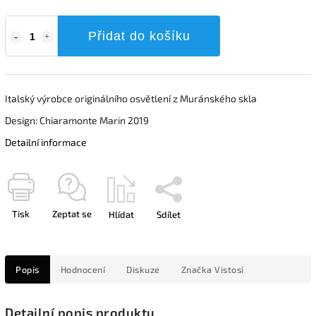
Přidat do košíku
Italský výrobce originálního osvětlení z Muránského skla
Design: Chiaramonte Marin 2019
Detailní informace
Tisk
Zeptat se
Hlídat
Sdílet
Popis
Hodnocení
Diskuze
Značka
Vistosi
Detailní popis produktu