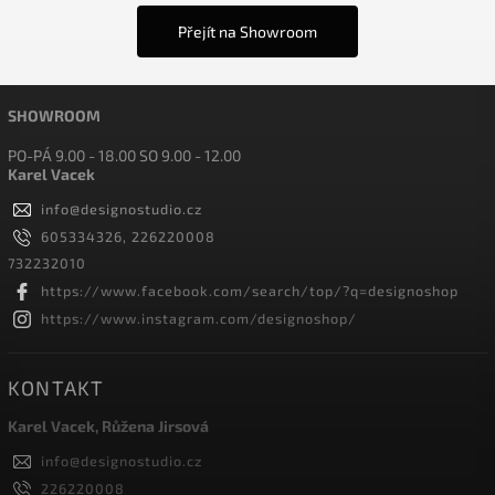
Přejít na Showroom
SHOWROOM
PO-PÁ 9.00 - 18.00 SO 9.00 - 12.00
Karel Vacek
info
@
designostudio.cz
605334326, 226220008
732232010
https://www.facebook.com/search/top/?q=designoshop
https://www.instagram.com/designoshop/
KONTAKT
Karel Vacek, Růžena Jirsová
info
@
designostudio.cz
226220008