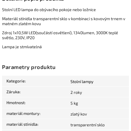
Stolní LED lampa do obývacího pokoje nebo ložnice
Materiál stínidla transparentní sklo v kombinaci s kovovým trnem v
matném zlatém kovu
Zdroj 1x10,5W LED(součástí osvětlení), 1340lumen, 3000K teplé
světlo, 230V, IP20
Lampa je stmívatelná
Parametry produktu
Kategorie
:
Stolní lampy
Záruka
:
2 roky
Hmotnost
:
5 kg
materiál montury
:
zlatý kov
materiál stínidla
:
transparentní sklo