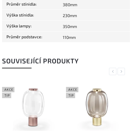
Průměr stínidla
:
380mm
Výška stínidla
:
230mm
Výška lampy
:
350mm
Průměr podstavce
:
110mm
SOUVISEJÍCÍ PRODUKTY
Previous
Next
AKCE
AKCE
TIP
TIP