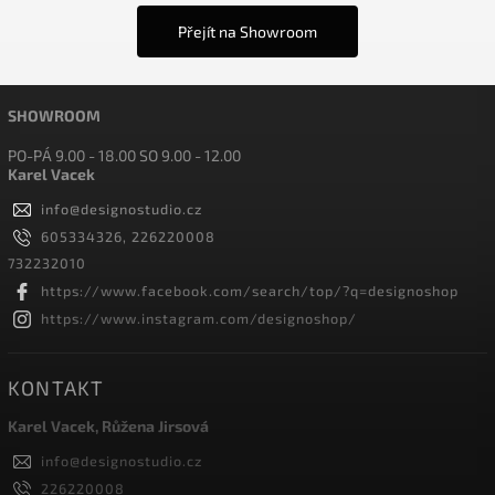
Přejít na Showroom
SHOWROOM
PO-PÁ 9.00 - 18.00 SO 9.00 - 12.00
Karel Vacek
info
@
designostudio.cz
605334326, 226220008
732232010
https://www.facebook.com/search/top/?q=designoshop
https://www.instagram.com/designoshop/
KONTAKT
Karel Vacek, Růžena Jirsová
info
@
designostudio.cz
226220008