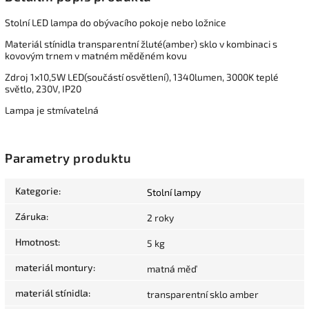
Stolní LED lampa do obývacího pokoje nebo ložnice
Materiál stínidla transparentní žluté(amber) sklo v kombinaci s
kovovým trnem v matném měděném kovu
Zdroj 1x10,5W LED(součástí osvětlení), 1340lumen, 3000K teplé
světlo, 230V, IP20
Lampa je stmívatelná
Parametry produktu
Kategorie
:
Stolní lampy
Záruka
:
2 roky
Hmotnost
:
5 kg
materiál montury
:
matná měď
materiál stínidla
:
transparentní sklo amber