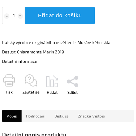
Přidat do košíku
Italský výrobce originálního osvětlení z Muránského skla
Design: Chiaramonte Marin 2019
Detailní informace
Tisk
Zeptat se
Hlídat
Sdílet
Popis
Hodnocení
Diskuze
Značka
Vistosi
Detailní popis produktu