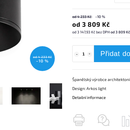
od 4 233 Kč
–10 %
od
3 809 Kč
od
3 147,93 Kč
bez DPH
od 3 809 Kč
Přidat d
od 4 233 Kč
–10 %
Španělský výrobce architektoni
Design: Arkos light
Detailní informace