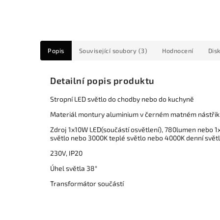
Popis
Související soubory (3)
Hodnocení
Dis
Detailní popis produktu
Stropní LED světlo do chodby nebo do kuchyně
Materiál montury aluminium v černém matném nástřik
Zdroj 1x10W LED(součástí osvětlení), 780lumen nebo 1x
světlo nebo 3000K teplé světlo nebo 4000K denní světl
230V, IP20
Úhel světla 38°
Transformátor součástí