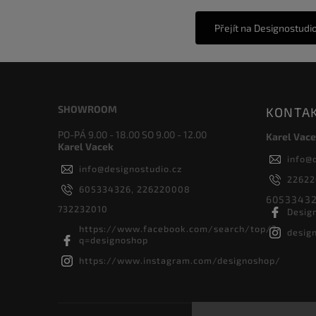
Přejít na Designostudi
SHOWROOM
KONTA
PO-PÁ 9.00 - 18.00 SO 9.00 - 12.00
Karel Vace
Karel Vacek
info
@
info
@
designostudio.cz
2262
605334326, 226220008
60533432
732232010
Desig
https://www.facebook.com/search/top/?
desig
q=designoshop
https://www.instagram.com/designoshop/