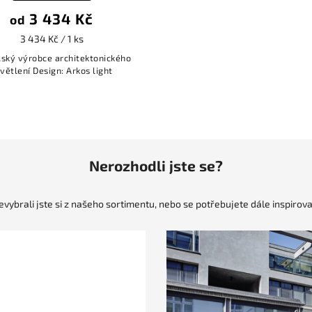
3 434 Kč
od
3 434 Kč / 1 ks
ský výrobce architektonického
větlení Design: Arkos light
Nerozhodli jste se?
evybrali jste si z našeho sortimentu, nebo se potřebujete dále inspirova