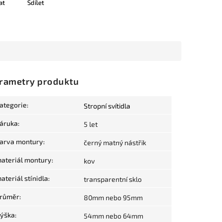
at
Sdílet
rametry produktu
ategorie
:
Stropní svítidla
áruka
:
5 let
arva montury
:
černý matný nástřik
ateriál montury
:
kov
ateriál stínidla
:
transparentní sklo
růměr
:
80mm nebo 95mm
ýška
:
54mm nebo 64mm