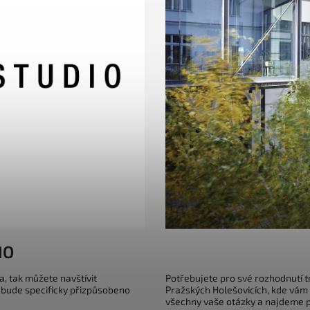
IO
a, tak můžete navštívit
Potřebujete pro své rozhodnutí 
 bude specificky přizpůsobeno
Pražských Holešovicích, kde vám
všechny vaše otázky a najdeme pr