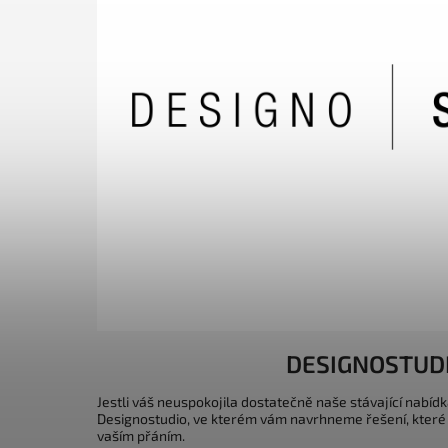
DESIGNOSTUD
Jestli váš neuspokojila dostatečně naše stávající nabídk
Designostudio, ve kterém vám navrhneme řešení, které
vaším přáním.