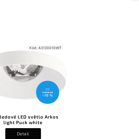
Kód:
A3130010WT
OD
3 816 Kč
–10 %
ledové LED světlo Arkos
light Puck white
Detail