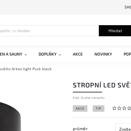
SH
Hledat
EN A SAUNY
DOPLŇKY
AKCE
NOVINKY
PO
světlo Arkos light Puck black
STROPNÍ LED SVĚ
Kód:
Zvolte variantu
AKCE
TIP
průměr