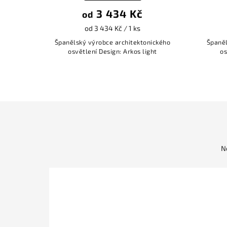
3 434 Kč
od
od 3 434 Kč / 1 ks
Španělský výrobce architektonického
Španěl
osvětlení Design: Arkos light
os
N