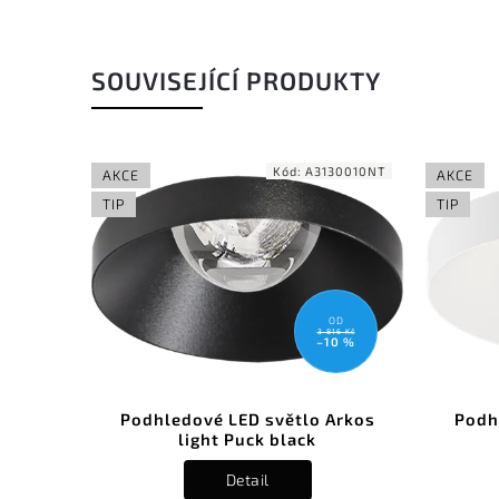
SOUVISEJÍCÍ PRODUKTY
Kód:
A3130010NT
AKCE
AKCE
TIP
TIP
OD
3 816 Kč
–10 %
Podhledové LED světlo Arkos
Podh
light Puck black
Detail