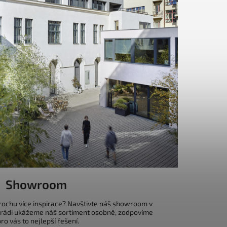
Showroom
trochu více inspirace? Navštivte náš showroom v
 rádi ukážeme náš sortiment osobně, zodpovíme
o vás to nejlepší řešení.