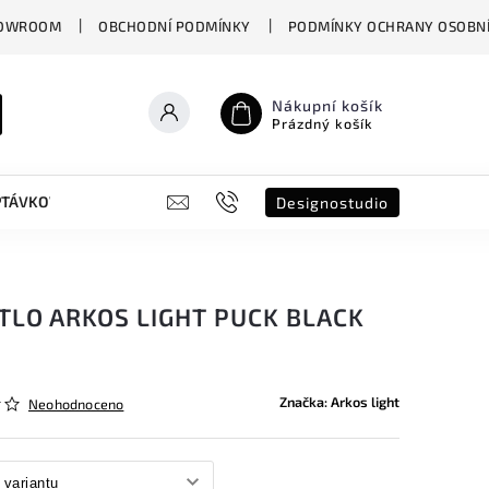
OWROOM
OBCHODNÍ PODMÍNKY
PODMÍNKY OCHRANY OSOBNÍ
Nákupní košík
Prázdný košík
PTÁVKOVÝ FORMULÁŘ
B2B
SHOWROOM
DESIGNO ST
Designostudio
TLO ARKOS LIGHT PUCK BLACK
Značka:
Arkos light
Neohodnoceno