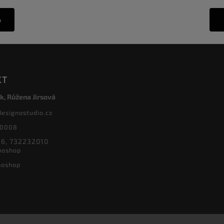
o
KT
k, Růžena Jirsová
designostudio.cz
20008
6, 732232010
noshop
noshop