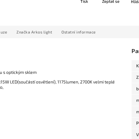
Tisk
Zeptat se
Hlíd
kuze
Značka
Arkos light
Ostatní informace
Pa
K
u s optickým sklem
Z
15W LED(součástí osvětlení), 1175lumen, 2700K velmi teplé
o,
b
m
m
P
V