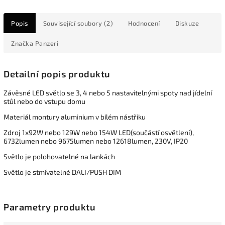
Popis
Související soubory (2)
Hodnocení
Diskuze
Značka
Panzeri
Detailní popis produktu
Závěsné LED světlo se 3, 4 nebo 5 nastavitelnými spoty nad jídelní
stůl nebo do vstupu domu
Materiál montury aluminium v bílém nástřiku
Zdroj 1x92W nebo 129W nebo 154W LED(součástí osvětlení),
6732lumen nebo 9675lumen nebo 12618lumen, 230V, IP20
Světlo je polohovatelné na lankách
Světlo je stmívatelné DALI/PUSH DIM
Parametry produktu