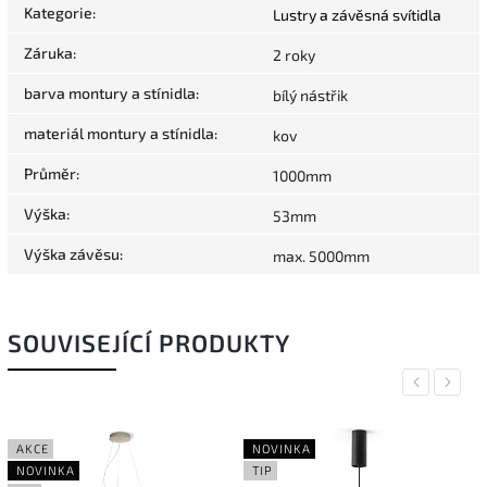
Kategorie
:
Lustry a závěsná svítidla
Záruka
:
2 roky
barva montury a stínidla
:
bílý nástřik
materiál montury a stínidla
:
kov
Průměr
:
1000mm
Výška
:
53mm
Výška závěsu
:
max. 5000mm
SOUVISEJÍCÍ PRODUKTY
Previous
Next
AKCE
NOVINKA
NOVINKA
TIP