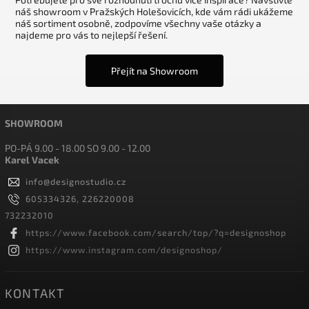
náš showroom v Pražských Holešovicích, kde vám rádi ukážeme
náš sortiment osobně, zodpovíme všechny vaše otázky a
najdeme pro vás to nejlepší řešení.
Přejít na Showroom
SHOWROOM
PO-PÁ 9.00 - 18.00 SO 9.00 - 12.00
Karel Vacek
info
@
designostudio.cz
605334326, 226220008
732232010
https://www.facebook.com/search/top/?q=designoshop
https://www.instagram.com/designoshop/
KONTAKT