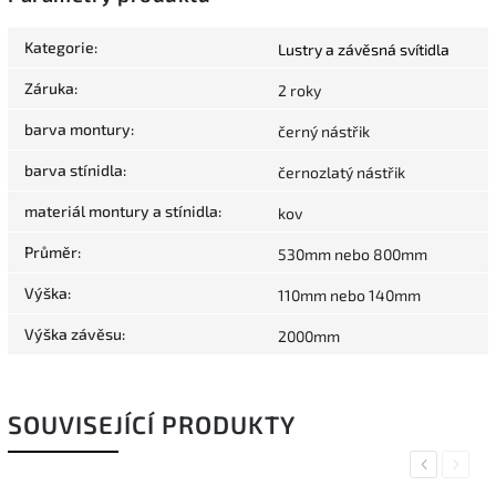
Kategorie
:
Lustry a závěsná svítidla
Záruka
:
2 roky
barva montury
:
černý nástřik
barva stínidla
:
černozlatý nástřik
materiál montury a stínidla
:
kov
Průměr
:
530mm nebo 800mm
Výška
:
110mm nebo 140mm
Výška závěsu
:
2000mm
SOUVISEJÍCÍ PRODUKTY
Previous
Next