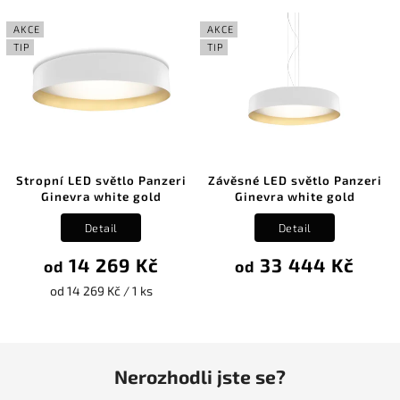
AKCE
AKCE
TIP
TIP
Stropní LED světlo Panzeri
Závěsné LED světlo Panzeri
Ginevra white gold
Ginevra white gold
Detail
Detail
14 269 Kč
33 444 Kč
od
od
od 14 269 Kč / 1 ks
Nerozhodli jste se?