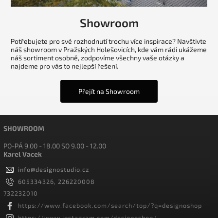
Showroom
Potřebujete pro své rozhodnutí trochu více inspirace? Navštivte
náš showroom v Pražských Holešovicích, kde vám rádi ukážeme
náš sortiment osobně, zodpovíme všechny vaše otázky a
najdeme pro vás to nejlepší řešení.
Přejít na Showroom
SHOWROOM
PO-PÁ 9.00 - 18.00 SO 9.00 - 12.00
Karel Vacek
info
@
designostudio.cz
605334326, 226220008
732232010
https://www.facebook.com/search/top/?q=designoshop
https://www.instagram.com/designoshop/